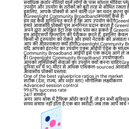
सर्वाधिक कठोर नीतियों वाले लोगों के पास सोशल मीडिया प्लेट
उपयोग और उपयोग के तरीकों को बुरी तरह से सीमित रखता ह
इसलिए, आपके प्रॉक्सी से आने वाली ISP का चयन करना कुछ
हैGreenlight Community Broadbandरूपयहाँ कैसे है!
हम यह कैसे सुनिश्चित करते हैं कि आप उपयोग करेंगे
हमारे आवासीय प्रॉक्सी पूल अनगिनत प्रदान करता है Greenl
अपने द्वारा अपेक्षित डेटा तक पहुंच प्राप्त कर सकते हैं Gr
हम आईएसपी फ़िल्टरिंग की पेशकश करते हैं, इसलिए केवल ह
किसी भी दुरुपयोग को रोकने और हमारे नेटवर्क की अखंडता क
आप की आवश्यकता क्यों होगीGreenlight Community Br
यदि आपको इंटरनेट का उपयोग एक्स आईपी ऐड्रेस के माध्यम से
Community Broadband आईपी इसे एक कदम आगे ले जा सकते 
हैं। Greenlight Community Broadband उपयोगकर्ता।
आपको लुमिप्रॉक्सी सेवाओं का उपयोग क्यों करना चाहि
दुनिया भर में 90 मीटर से अधिक एथिकल-sourced आवासीय प
आवासीय प्रॉक्सी प्रस्ताव:
One of the best value/price ratios in the market
सटीक (देश, राज्य, और शहर स्तर) भौगोलिक लक्ष्यीकरण
Advanced session control
99.67% success rate
24/7 समर्थन
अगर आप थोक में ट्रैफिक ऑर्डर करते हैं, तो इन सभी सुवि
समय समाप्त नहीं होता है.एक बार खरीदी-जब तक आप खर्च न