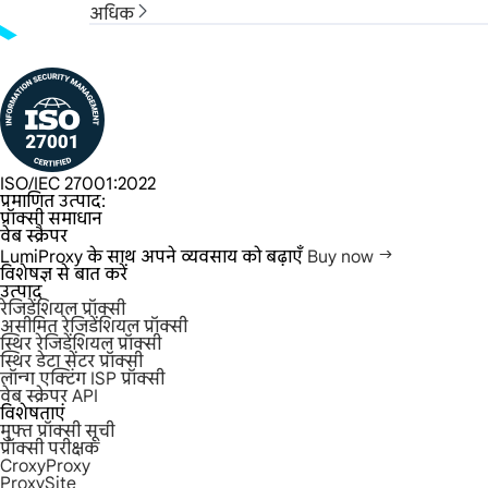
अधिक
ISO/IEC 27001:2022
प्रमाणित उत्पाद:
प्रॉक्सी समाधान
वेब स्क्रैपर
LumiProxy के साथ अपने व्यवसाय को बढ़ाएँ
Buy now
विशेषज्ञ से बात करें
उत्पाद
रेजिडेंशियल प्रॉक्सी
असीमित रेजिडेंशियल प्रॉक्सी
स्थिर रेजिडेंशियल प्रॉक्सी
स्थिर डेटा सेंटर प्रॉक्सी
लॉन्ग एक्टिंग ISP प्रॉक्सी
वेब स्क्रेपर API
विशेषताएं
मुफ्त प्रॉक्सी सूची
प्रॉक्सी परीक्षक
CroxyProxy
ProxySite