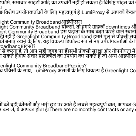
फॉर्म, समाचार साइटों आदि का उपयोग नहीं हो सकता है।विशिष्ट पोर्ट्स को ब
ै।
 विशेष उपयोगकर्ताओं के लिए महत्वपूर्ण है।LumiProxy से आपको केवल प
Greenlight Community Broadbandआईपीएस?
ight Community Broadband प्रॉक्सी, तो हमारे ग्राहकों downtimes और 
eenlight Community Broadband इस प्रदाता के साथ काम करने वाले स्थानों से
ो रही है Greenlight Community Broadband हमारे पूल से प्रॉक्सी सर
ो बनाए रखने के लिए, यह विकल्प डिफ़ॉल्ट रूप से नए उपयोगकर्ताओं के लि
oadbandप्रॉक्सी?
 करना है, तो आप सही जगह पर हैं।सभी प्रॉक्सी सुरक्षा और गोपनीयता में
हैंआप संचार प्रोटोकॉल का उपयोग कर सकते हैं जो अन्य आइपीएस द्वा
एGreenlight Community BroadbandProxies?
्रॉक्सी के साथ, LumiProxy असली के लिए विकल्प है Greenlight Commu
धाओं को बड़ी कीमतों और भारी छूट पर आते हैं।सबसे महत्वपूर्ण बात, आप
 कर लें, ये आपका होता है।There are no monthly contracts or any 