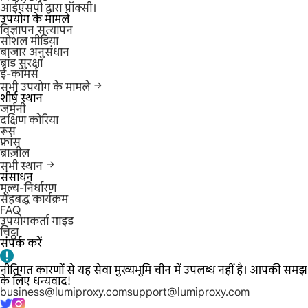
आईएसपी द्वारा प्रॉक्सी।
उपयोग के मामले
विज्ञापन सत्यापन
सोशल मीडिया
बाजार अनुसंधान
ब्रांड सुरक्षा
ई-कॉमर्स
सभी उपयोग के मामले
शीर्ष स्थान
जर्मनी
दक्षिण कोरिया
रूस
फ्रांस
ब्राज़ील
सभी स्थान
संसाधन
मूल्य-निर्धारण
सहबद्ध कार्यक्रम
FAQ
उपयोगकर्ता गाइड
चिट्ठा
संपर्क करें
नीतिगत कारणों से यह सेवा मुख्यभूमि चीन में उपलब्ध नहीं है। आपकी समझ
के लिए धन्यवाद!
business@lumiproxy.com
support@lumiproxy.com