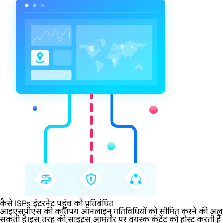
कैसे ISPs इंटरनेट पहुंच को प्रतिबंधित
आइएसपीएस की कतिपय ऑनलाइन गतिविधियों को सीमित करने की अलग-अलग नीत
सकती है।इस तरह की साइट्स आमतौर पर वयस्क कंटेंट को होस्ट करती हैं या 