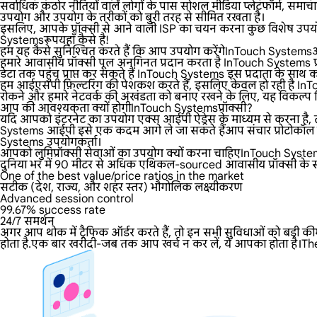
सर्वाधिक कठोर नीतियों वाले लोगों के पास सोशल मीडिया प्लेटफॉर्म, समाचार
उपयोग और उपयोग के तरीकों को बुरी तरह से सीमित रखता है।
इसलिए, आपके प्रॉक्सी से आने वाली ISP का चयन करना कुछ विशेष उपयोग
Systemsरूपयहाँ कैसे है!
हम यह कैसे सुनिश्चित करते हैं कि आप उपयोग करेंगेInTouch Syste
हमारे आवासीय प्रॉक्सी पूल अनगिनत प्रदान करता है InTouch Systems प्रॉक
डेटा तक पहुंच प्राप्त कर सकते हैं InTouch Systems इस प्रदाता के साथ काम 
हम आईएसपी फ़िल्टरिंग की पेशकश करते हैं, इसलिए केवल हो रही है InTo
रोकने और हमारे नेटवर्क की अखंडता को बनाए रखने के लिए, यह विकल्प डिफ
आप की आवश्यकता क्यों होगीInTouch Systemsप्रॉक्सी?
यदि आपको इंटरनेट का उपयोग एक्स आईपी ऐड्रेस के माध्यम से करना है, तो
Systems आईपी इसे एक कदम आगे ले जा सकते हैंआप संचार प्रोटोकॉल का 
Systems उपयोगकर्ता।
आपको लुमिप्रॉक्सी सेवाओं का उपयोग क्यों करना चाहिएInTouch Syst
दुनिया भर में 90 मीटर से अधिक एथिकल-sourced आवासीय प्रॉक्सी के साथ
One of the best value/price ratios in the market
सटीक (देश, राज्य, और शहर स्तर) भौगोलिक लक्ष्यीकरण
Advanced session control
99.67% success rate
24/7 समर्थन
अगर आप थोक में ट्रैफिक ऑर्डर करते हैं, तो इन सभी सुविधाओं को बड़ी क
होता है.एक बार खरीदी-जब तक आप खर्च न कर लें, ये आपका होता है।Th