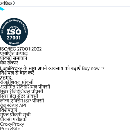
अधिक
ISO/IEC 27001:2022
प्रमाणित उत्पाद:
प्रॉक्सी समाधान
वेब स्क्रैपर
LumiProxy के साथ अपने व्यवसाय को बढ़ाएँ
Buy now
विशेषज्ञ से बात करें
उत्पाद
रेजिडेंशियल प्रॉक्सी
असीमित रेजिडेंशियल प्रॉक्सी
स्थिर रेजिडेंशियल प्रॉक्सी
स्थिर डेटा सेंटर प्रॉक्सी
लॉन्ग एक्टिंग ISP प्रॉक्सी
वेब स्क्रेपर API
विशेषताएं
मुफ्त प्रॉक्सी सूची
प्रॉक्सी परीक्षक
CroxyProxy
ProxySite