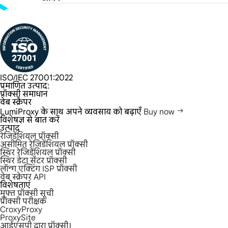
ISO/IEC 27001:2022
प्रमाणित उत्पाद:
प्रॉक्सी समाधान
वेब स्क्रैपर
LumiProxy के साथ अपने व्यवसाय को बढ़ाएँ
Buy now
विशेषज्ञ से बात करें
उत्पाद
रेजिडेंशियल प्रॉक्सी
असीमित रेजिडेंशियल प्रॉक्सी
स्थिर रेजिडेंशियल प्रॉक्सी
स्थिर डेटा सेंटर प्रॉक्सी
लॉन्ग एक्टिंग ISP प्रॉक्सी
वेब स्क्रेपर API
विशेषताएं
मुफ्त प्रॉक्सी सूची
प्रॉक्सी परीक्षक
CroxyProxy
ProxySite
आईएसपी द्वारा प्रॉक्सी।