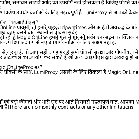
फॉर्म, समाचार साइटों आदि का उपयोग नहीं हो सकता है।विशिष्ट पोर्ट्स को ब
ै।
 विशेष उपयोगकर्ताओं के लिए महत्वपूर्ण है।LumiProxy से आपको केवल 
gic OnLineआईपीएस?
ine प्रॉक्सी, तो हमारे ग्राहकों downtimes और आईपी अवरुद्ध के बारे में
 काम करने वाले स्थानों से प्रॉक्सी सर्वर.
 रही है Magic OnLine हमारे पूल से प्रॉक्सी सर्वर एक बटन पर क्लिक 
ल्प डिफ़ॉल्ट रूप से नए उपयोगकर्ताओं के लिए सक्षम नहीं है.
 करना है, तो आप सही जगह पर हैं।सभी प्रॉक्सी सुरक्षा और गोपनीयता में
रोटोकॉल का उपयोग कर सकते हैं जो अन्य आइपीएस द्वारा अवरुद्ध हो सकत
agic OnLineProxies?
ॉक्सी के साथ, LumiProxy असली के लिए विकल्प है Magic OnLine प्रॉक्सी
ओं को बड़ी कीमतों और भारी छूट पर आते हैं।सबसे महत्वपूर्ण बात, आपका M
ा है।There are no monthly contracts or any other limitations.