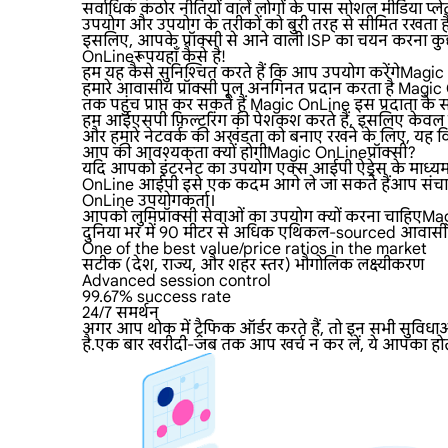
सर्वाधिक कठोर नीतियों वाले लोगों के पास सोशल मीडिया प्लेट
उपयोग और उपयोग के तरीकों को बुरी तरह से सीमित रखता ह
इसलिए, आपके प्रॉक्सी से आने वाली ISP का चयन करना कुछ
OnLineरूपयहाँ कैसे है!
हम यह कैसे सुनिश्चित करते हैं कि आप उपयोग करेंगेMa
हमारे आवासीय प्रॉक्सी पूल अनगिनत प्रदान करता है Magic OnL
तक पहुंच प्राप्त कर सकते हैं Magic OnLine इस प्रदाता के साथ
हम आईएसपी फ़िल्टरिंग की पेशकश करते हैं, इसलिए केवल हो
और हमारे नेटवर्क की अखंडता को बनाए रखने के लिए, यह विक
आप की आवश्यकता क्यों होगीMagic OnLineप्रॉक्सी?
यदि आपको इंटरनेट का उपयोग एक्स आईपी ऐड्रेस के माध्यम से
OnLine आईपी इसे एक कदम आगे ले जा सकते हैंआप संचार प्
OnLine उपयोगकर्ता।
आपको लुमिप्रॉक्सी सेवाओं का उपयोग क्यों करना चाहिएM
दुनिया भर में 90 मीटर से अधिक एथिकल-sourced आवासीय प्र
One of the best value/price ratios in the market
सटीक (देश, राज्य, और शहर स्तर) भौगोलिक लक्ष्यीकरण
Advanced session control
99.67% success rate
24/7 समर्थन
अगर आप थोक में ट्रैफिक ऑर्डर करते हैं, तो इन सभी सुविधा
है.एक बार खरीदी-जब तक आप खर्च न कर लें, ये आपका होत