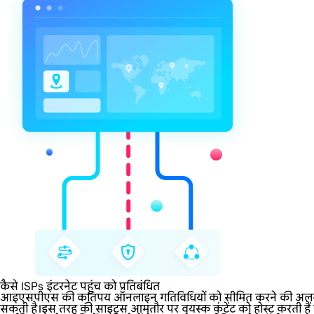
कैसे ISPs इंटरनेट पहुंच को प्रतिबंधित
आइएसपीएस की कतिपय ऑनलाइन गतिविधियों को सीमित करने की अलग-अलग नीत
सकती है।इस तरह की साइट्स आमतौर पर वयस्क कंटेंट को होस्ट करती हैं या 