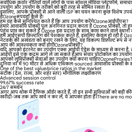
सर्वाधिक कठोर नीतियों वाले लोगों के पास सोशल मीडिया प्लेटफॉर्म, समाचार
उपयोग और उपयोग के तरीकों को बुरी तरह से सीमित रखता है।
इसलिए, आपके प्रॉक्सी से आने वाली ISP का चयन करना कुछ विशेष उपयोग
हैOzoneरूपयहाँ कैसे है!
हम यह कैसे सुनिश्चित करते हैं कि आप उपयोग करेंगेOzoneआईपीएस?
हमारे आवासीय प्रॉक्सी पूल अनगिनत प्रदान करता है Ozone प्रॉक्सी, तो हम
पहुंच प्राप्त कर सकते हैं Ozone इस प्रदाता के साथ काम करने वाले स्थानों से 
हम आईएसपी फ़िल्टरिंग की पेशकश करते हैं, इसलिए केवल हो रही है Ozon
नेटवर्क की अखंडता को बनाए रखने के लिए, यह विकल्प डिफ़ॉल्ट रूप से नए
आप की आवश्यकता क्यों होगीOzoneप्रॉक्सी?
यदि आपको इंटरनेट का उपयोग एक्स आईपी ऐड्रेस के माध्यम से करना है, तो
आईपी इसे एक कदम आगे ले जा सकते हैंआप संचार प्रोटोकॉल का उपयोग कर
आपको लुमिप्रॉक्सी सेवाओं का उपयोग क्यों करना चाहिएOzoneProxies
दुनिया भर में 90 मीटर से अधिक एथिकल-sourced आवासीय प्रॉक्सी के साथ,
One of the best value/price ratios in the market
सटीक (देश, राज्य, और शहर स्तर) भौगोलिक लक्ष्यीकरण
Advanced session control
99.67% success rate
24/7 समर्थन
अगर आप थोक में ट्रैफिक ऑर्डर करते हैं, तो इन सभी सुविधाओं को बड़ी की
खरीदी-जब तक आप खर्च न कर लें, ये आपका होता है।There are no mon