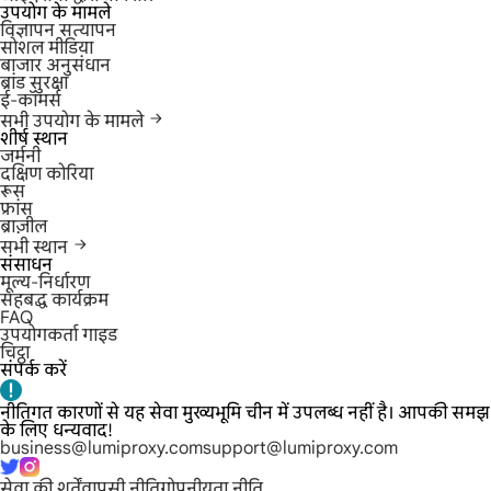
उपयोग के मामले
विज्ञापन सत्यापन
सोशल मीडिया
बाजार अनुसंधान
ब्रांड सुरक्षा
ई-कॉमर्स
सभी उपयोग के मामले
शीर्ष स्थान
जर्मनी
दक्षिण कोरिया
रूस
फ्रांस
ब्राज़ील
सभी स्थान
संसाधन
मूल्य-निर्धारण
सहबद्ध कार्यक्रम
FAQ
उपयोगकर्ता गाइड
चिट्ठा
संपर्क करें
नीतिगत कारणों से यह सेवा मुख्यभूमि चीन में उपलब्ध नहीं है। आपकी समझ
के लिए धन्यवाद!
business@lumiproxy.com
support@lumiproxy.com
सेवा की शर्तें
वापसी नीति
गोपनीयता नीति