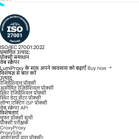
ISO/IEC 27001:2022
प्रमाणित उत्पाद:
प्रॉक्सी समाधान
वेब स्क्रैपर
LumiProxy के साथ अपने व्यवसाय को बढ़ाएँ
Buy now
विशेषज्ञ से बात करें
उत्पाद
रेजिडेंशियल प्रॉक्सी
असीमित रेजिडेंशियल प्रॉक्सी
स्थिर रेजिडेंशियल प्रॉक्सी
स्थिर डेटा सेंटर प्रॉक्सी
लॉन्ग एक्टिंग ISP प्रॉक्सी
वेब स्क्रेपर API
विशेषताएं
मुफ्त प्रॉक्सी सूची
प्रॉक्सी परीक्षक
CroxyProxy
ProxySite
आईएसपी द्वारा प्रॉक्सी।