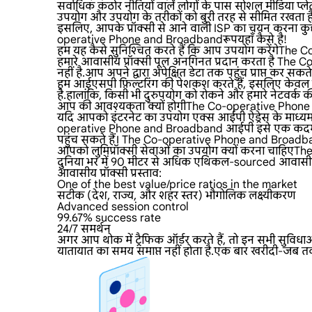
सर्वाधिक कठोर नीतियों वाले लोगों के पास सोशल मीडिया प्लेट
उपयोग और उपयोग के तरीकों को बुरी तरह से सीमित रखता ह
इसलिए, आपके प्रॉक्सी से आने वाली ISP का चयन करना कुछ
operative Phone and Broadbandरूपयहाँ कैसे है!
हम यह कैसे सुनिश्चित करते हैं कि आप उपयोग करेंगे
हमारे आवासीय प्रॉक्सी पूल अनगिनत प्रदान करता है The C
नहीं है.आप अपने द्वारा अपेक्षित डेटा तक पहुंच प्राप्त कर 
हम आईएसपी फ़िल्टरिंग की पेशकश करते हैं, इसलिए केवल 
है.हालांकि, किसी भी दुरुपयोग को रोकने और हमारे नेटवर्क 
आप की आवश्यकता क्यों होगीThe Co-operative Phone 
यदि आपको इंटरनेट का उपयोग एक्स आईपी ऐड्रेस के माध्यम से
operative Phone and Broadband आईपी इसे एक कदम आगे ल
पहुंच सकते हैं। The Co-operative Phone and Broadb
आपको लुमिप्रॉक्सी सेवाओं का उपयोग क्यों करना चाहि
दुनिया भर में 90 मीटर से अधिक एथिकल-sourced आवासीय प
आवासीय प्रॉक्सी प्रस्ताव:
One of the best value/price ratios in the market
सटीक (देश, राज्य, और शहर स्तर) भौगोलिक लक्ष्यीकरण
Advanced session control
99.67% success rate
24/7 समर्थन
अगर आप थोक में ट्रैफिक ऑर्डर करते हैं, तो इन सभी सुवि
यातायात का समय समाप्त नहीं होता है.एक बार खरीदी-जब त