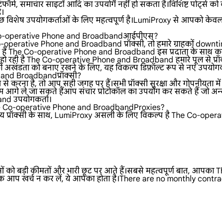
फॉर्म, समाचार साइटों आदि का उपयोग नहीं हो सकता है।विशिष्ट पोर्ट्स को ब
ै।
 विशेष उपयोगकर्ताओं के लिए महत्वपूर्ण है।LumiProxy से आपको केवल 
The Co-operative Phone and Broadbandआईपीएस?
o-operative Phone and Broadband प्रॉक्सी, तो हमारे ग्राहकों downti
सकते हैं The Co-operative Phone and Broadband इस प्रदाता के साथ काम कर
हो रही है The Co-operative Phone and Broadband हमारे पूल से प्
की अखंडता को बनाए रखने के लिए, यह विकल्प डिफ़ॉल्ट रूप से नए उपयोगकर्
and Broadbandप्रॉक्सी?
 करना है, तो आप सही जगह पर हैं।सभी प्रॉक्सी सुरक्षा और गोपनीयता में
े जा सकते हैंआप संचार प्रोटोकॉल का उपयोग कर सकते हैं जो अन्य आ
and उपयोगकर्ता।
एThe Co-operative Phone and BroadbandProxies?
्रॉक्सी के साथ, LumiProxy असली के लिए विकल्प है The Co-operativ
धाओं को बड़ी कीमतों और भारी छूट पर आते हैं।सबसे महत्वपूर्ण बात, आप
क आप खर्च न कर लें, ये आपका होता है।There are no monthly contra