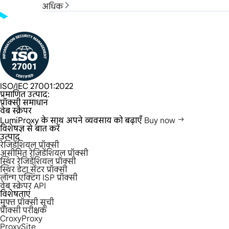
अधिक
ISO/IEC 27001:2022
प्रमाणित उत्पाद:
प्रॉक्सी समाधान
वेब स्क्रैपर
LumiProxy के साथ अपने व्यवसाय को बढ़ाएँ
Buy now
विशेषज्ञ से बात करें
उत्पाद
रेजिडेंशियल प्रॉक्सी
असीमित रेजिडेंशियल प्रॉक्सी
स्थिर रेजिडेंशियल प्रॉक्सी
स्थिर डेटा सेंटर प्रॉक्सी
लॉन्ग एक्टिंग ISP प्रॉक्सी
वेब स्क्रेपर API
विशेषताएं
मुफ्त प्रॉक्सी सूची
प्रॉक्सी परीक्षक
CroxyProxy
ProxySite