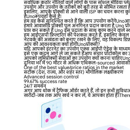
सर्वाधिक कठोर नीतियों वाले लोगों के पास सोशल मीडिया प्लेट
उपयोग और उपयोग के तरीकों को बुरी तरह से सीमित रखता ह
इसलिए, आपके प्रॉक्सी से आने वाली ISP का चयन करना कुछ
हैUnoरूपयहाँ कैसे है!
हम यह कैसे सुनिश्चित करते हैं कि आप उपयोग करेंगेUn
हमारे आवासीय प्रॉक्सी पूल अनगिनत प्रदान करता है Uno प्रॉक
प्राप्त कर सकते हैं Uno इस प्रदाता के साथ काम करने वाले स्थान
हम आईएसपी फ़िल्टरिंग की पेशकश करते हैं, इसलिए केवल हो
नेटवर्क की अखंडता को बनाए रखने के लिए, यह विकल्प डिफ़ॉल
आप की आवश्यकता क्यों होगीUnoप्रॉक्सी?
यदि आपको इंटरनेट का उपयोग एक्स आईपी ऐड्रेस के माध्यम स
इसे एक कदम आगे ले जा सकते हैंआप संचार प्रोटोकॉल का उप
आपको लुमिप्रॉक्सी सेवाओं का उपयोग क्यों करना चाहिएU
दुनिया भर में 90 मीटर से अधिक एथिकल-sourced आवासीय प्रॉ
One of the best value/price ratios in the market
सटीक (देश, राज्य, और शहर स्तर) भौगोलिक लक्ष्यीकरण
Advanced session control
99.67% success rate
24/7 समर्थन
अगर आप थोक में ट्रैफिक ऑर्डर करते हैं, तो इन सभी सुविधा
खरीदी-जब तक आप खर्च न कर लें, ये आपका होता है।Ther