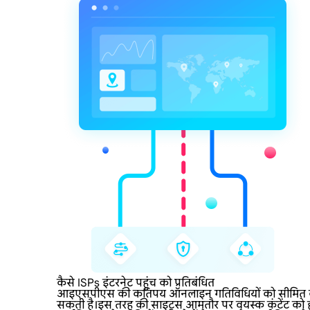
कैसे ISPs इंटरनेट पहुंच को प्रतिबंधित
आइएसपीएस की कतिपय ऑनलाइन गतिविधियों को सीमित करने की
सकती है।इस तरह की साइट्स आमतौर पर वयस्क कंटेंट को होस्ट