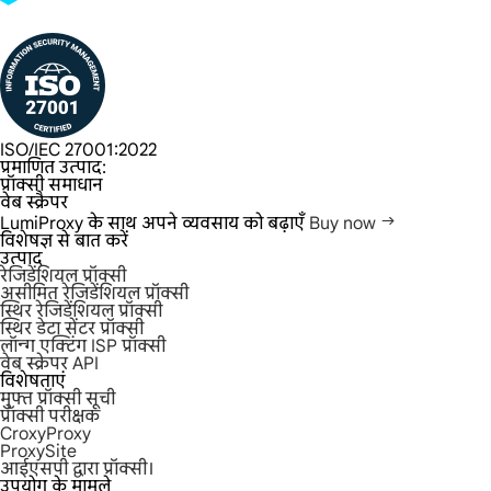
ISO/IEC 27001:2022
प्रमाणित उत्पाद:
प्रॉक्सी समाधान
वेब स्क्रैपर
LumiProxy के साथ अपने व्यवसाय को बढ़ाएँ
Buy now
विशेषज्ञ से बात करें
उत्पाद
रेजिडेंशियल प्रॉक्सी
असीमित रेजिडेंशियल प्रॉक्सी
स्थिर रेजिडेंशियल प्रॉक्सी
स्थिर डेटा सेंटर प्रॉक्सी
लॉन्ग एक्टिंग ISP प्रॉक्सी
वेब स्क्रेपर API
विशेषताएं
मुफ्त प्रॉक्सी सूची
प्रॉक्सी परीक्षक
CroxyProxy
ProxySite
आईएसपी द्वारा प्रॉक्सी।
उपयोग के मामले