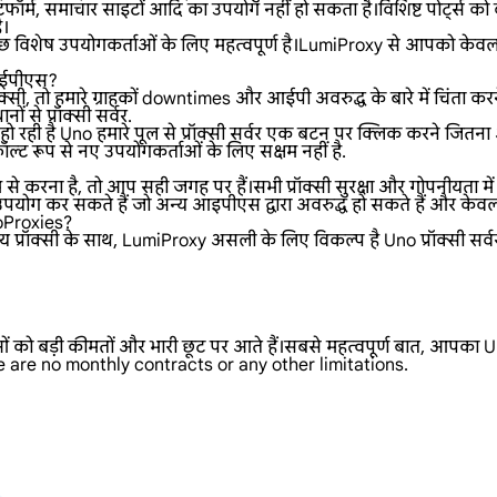
फॉर्म, समाचार साइटों आदि का उपयोग नहीं हो सकता है।विशिष्ट पोर्ट्स को ब
ै।
 विशेष उपयोगकर्ताओं के लिए महत्वपूर्ण है।LumiProxy से आपको केवल प
oआईपीएस?
्सी, तो हमारे ग्राहकों downtimes और आईपी अवरुद्ध के बारे में चिंता करन
ों से प्रॉक्सी सर्वर.
 रही है Uno हमारे पूल से प्रॉक्सी सर्वर एक बटन पर क्लिक करने जितना
्ट रूप से नए उपयोगकर्ताओं के लिए सक्षम नहीं है.
े करना है, तो आप सही जगह पर हैं।सभी प्रॉक्सी सुरक्षा और गोपनीयता मे
योग कर सकते हैं जो अन्य आइपीएस द्वारा अवरुद्ध हो सकते हैं और केवल 
noProxies?
क्सी के साथ, LumiProxy असली के लिए विकल्प है Uno प्रॉक्सी सर्वर.हमा
ओं को बड़ी कीमतों और भारी छूट पर आते हैं।सबसे महत्वपूर्ण बात, आपका Un
e are no monthly contracts or any other limitations.