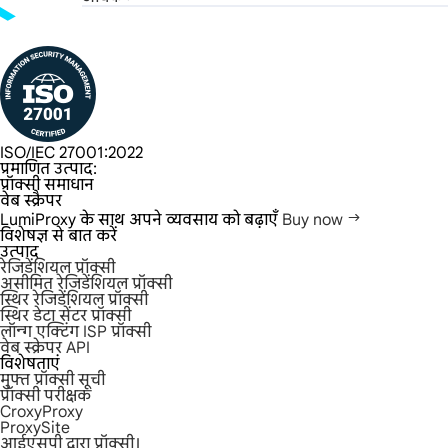
ISO/IEC 27001:2022
प्रमाणित उत्पाद:
प्रॉक्सी समाधान
वेब स्क्रैपर
LumiProxy के साथ अपने व्यवसाय को बढ़ाएँ
Buy now
विशेषज्ञ से बात करें
उत्पाद
रेजिडेंशियल प्रॉक्सी
असीमित रेजिडेंशियल प्रॉक्सी
स्थिर रेजिडेंशियल प्रॉक्सी
स्थिर डेटा सेंटर प्रॉक्सी
लॉन्ग एक्टिंग ISP प्रॉक्सी
वेब स्क्रेपर API
विशेषताएं
मुफ्त प्रॉक्सी सूची
प्रॉक्सी परीक्षक
CroxyProxy
ProxySite
आईएसपी द्वारा प्रॉक्सी।