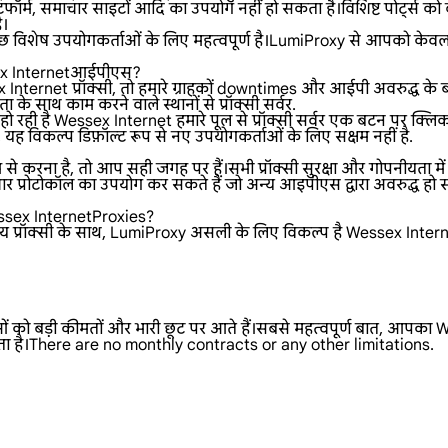
फॉर्म, समाचार साइटों आदि का उपयोग नहीं हो सकता है।विशिष्ट पोर्ट्स को ब
ै।
 विशेष उपयोगकर्ताओं के लिए महत्वपूर्ण है।LumiProxy से आपको केवल 
ssex Internetआईपीएस?
nternet प्रॉक्सी, तो हमारे ग्राहकों downtimes और आईपी अवरुद्ध के बारे 
ा के साथ काम करने वाले स्थानों से प्रॉक्सी सर्वर.
 रही है Wessex Internet हमारे पूल से प्रॉक्सी सर्वर एक बटन पर क्लि
यह विकल्प डिफ़ॉल्ट रूप से नए उपयोगकर्ताओं के लिए सक्षम नहीं है.
े करना है, तो आप सही जगह पर हैं।सभी प्रॉक्सी सुरक्षा और गोपनीयता में
प्रोटोकॉल का उपयोग कर सकते हैं जो अन्य आइपीएस द्वारा अवरुद्ध हो स
essex InternetProxies?
ॉक्सी के साथ, LumiProxy असली के लिए विकल्प है Wessex Internet प्रॉक
ओं को बड़ी कीमतों और भारी छूट पर आते हैं।सबसे महत्वपूर्ण बात, आपका W
ा है।There are no monthly contracts or any other limitations.