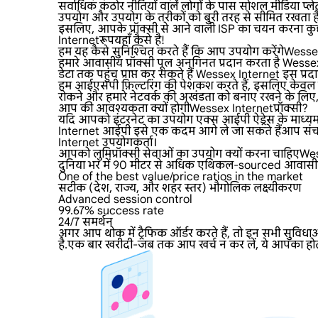
सर्वाधिक कठोर नीतियों वाले लोगों के पास सोशल मीडिया प्लेट
उपयोग और उपयोग के तरीकों को बुरी तरह से सीमित रखता ह
इसलिए, आपके प्रॉक्सी से आने वाली ISP का चयन करना कुछ
Internetरूपयहाँ कैसे है!
हम यह कैसे सुनिश्चित करते हैं कि आप उपयोग करेंगेWe
हमारे आवासीय प्रॉक्सी पूल अनगिनत प्रदान करता है Wessex I
डेटा तक पहुंच प्राप्त कर सकते हैं Wessex Internet इस प्रदात
हम आईएसपी फ़िल्टरिंग की पेशकश करते हैं, इसलिए केवल हो
रोकने और हमारे नेटवर्क की अखंडता को बनाए रखने के लिए, 
आप की आवश्यकता क्यों होगीWessex Internetप्रॉक्सी?
यदि आपको इंटरनेट का उपयोग एक्स आईपी ऐड्रेस के माध्यम स
Internet आईपी इसे एक कदम आगे ले जा सकते हैंआप संचार 
Internet उपयोगकर्ता।
आपको लुमिप्रॉक्सी सेवाओं का उपयोग क्यों करना चाहिएW
दुनिया भर में 90 मीटर से अधिक एथिकल-sourced आवासीय प्र
One of the best value/price ratios in the market
सटीक (देश, राज्य, और शहर स्तर) भौगोलिक लक्ष्यीकरण
Advanced session control
99.67% success rate
24/7 समर्थन
अगर आप थोक में ट्रैफिक ऑर्डर करते हैं, तो इन सभी सुविधा
है.एक बार खरीदी-जब तक आप खर्च न कर लें, ये आपका होत