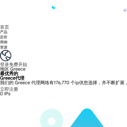
产品
享受 195+ 地点、全球任何城市和 50 个美国州的 9000 多万真实 IP。
我们只提供和测试世界上最快的数据中心代理 100% 匿名性和 100% IP 可用性。
Lumi 的长效 ISP 计划支持长达 12 小时的稳定时间，稳定的业务增长超快
流量计费，支持 HTTP/Socks5 协议。流量计费,
您有疑问吗？浏览常见问题列表并立即获得答案！
寻找专门针对您的需求量身定制的高级解决方案？
长期可用的代理，不会自动
使用全球稳定、快速、强大的数据中心
首页
产品
定价
用例
资源
登录
免费开始
地区
Greece
最优秀的
Greece代理
我们的 Greece 代理网络有176,770 个ip供您选择，并不断扩
立即注册
0
IPs