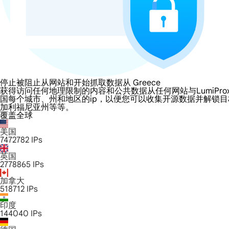
停止被阻止从网站和开始抓取数据从 Greece
获得访问任何地理限制的内容和公共数据从任何网站与LumiProxy的 G
国每个城市、州和地区的ip，以便您可以收集开源数据并解锁
加利福尼亚州等等。
覆盖全球
美国
7472782
IPs
英国
2778865
IPs
加拿大
518712
IPs
印度
144040
IPs