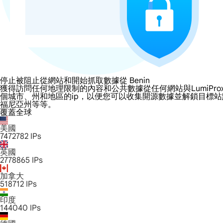
停止被阻止從網站和開始抓取數據從 Benin
獲得訪問任何地理限制的內容和公共數據從任何網站與LumiProxy的 B
個城市、州和地區的ip，以便您可以收集開源數據並解鎖目標
福尼亞州等等。
覆蓋全球
美國
7472782
IPs
英國
2778865
IPs
加拿大
518712
IPs
印度
144040
IPs