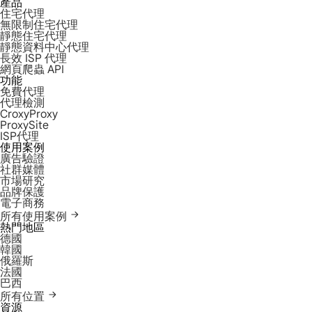
產品
住宅代理
無限制住宅代理
靜態住宅代理
靜態資料中心代理
長效 ISP 代理
網頁爬蟲 API
功能
免費代理
代理檢測
CroxyProxy
ProxySite
ISP代理
使用案例
廣告驗證
社群媒體
市場研究
品牌保護
電子商務
所有使用案例
熱門地區
德國
韓國
俄羅斯
法國
巴西
所有位置
資源