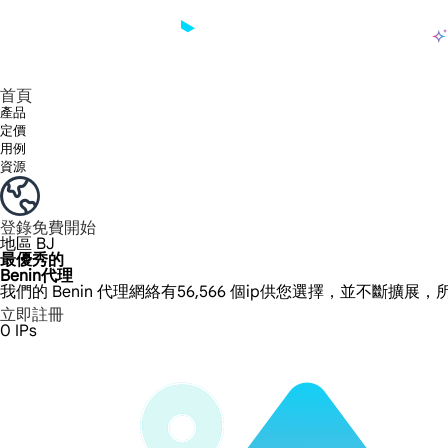
產品
享受 195+ 地點、全球任何城市和 50 個美國州的 9000 多萬真實 IP。
我們只提供和測試世界上最快的資料中心代理 100% 匿名性和 100% IP 可用性。
綠米長效ISP套餐支援長達12小時穩定時間，穩定業務成長超快
流量計費，支援 HTTP/Socks5 協定。流量計費,
您有疑問嗎？瀏覽常見問題清單並立即獲得答案！
尋找專門針對您的需求量身定制的高級解決方案？
大規模擷取影片和中繼資料，並與雲端平台和 OSS 無縫整合。
長期可用的代理，不會自動換
使用穩定、快速、強大的全球資料中心IP
首頁
產品
定價
用例
資源
登錄
免費開始
地區
BJ
最優秀的
Benin代理
我們的 Benin 代理網絡有56,566 個ip供您選擇，並不斷擴展，
立即註冊
0
IPs