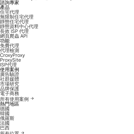
諮詢專家
產品
住宅代理
無限制住宅代理
靜態住宅代理
靜態資料中心代理
長效 ISP 代理
網頁爬蟲 API
功能
免費代理
代理檢測
CroxyProxy
ProxySite
ISP代理
使用案例
廣告驗證
社群媒體
市場研究
品牌保護
電子商務
所有使用案例
熱門地區
德國
韓國
俄羅斯
法國
巴西
所有位置