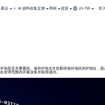
產品
AI 資料收集
定價
用例
資源
zh-TW
登
大規模擷取影片和中繼資料，並與雲端平台和 OSS 無縫整合。
長期可用的代理，不會自動換 IP 的住宅代理
使用穩定、快速、強大的全球資料中心IP
聯盟計劃加入LumiProxy聯盟計劃並賺取高達10％的佣金。
從 Google、
大規模
P池是至关重要的。海外IP池允许您获得海外地区的IP地址，
您在全球范围内开展业务并取得成功。