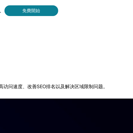
入
免費開始
Bing 等取得即時、準確的結果。
擷取影片和中繼資料，並與雲端平台和 OSS 無縫整合。
提高访问速度、改善SEO排名以及解决区域限制问题。