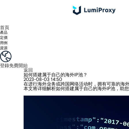
享受 195+ 地點、全球任何城市和 50 個美國州的 9000 多萬真實 IP。
我們只提供和測試世界上最快的資料中心代理 100% 匿名性和 100% IP 可用性。
綠米長效ISP套餐支援長達12小時穩定時間，穩定業務成長超快
流量計費，支援 HTTP/Socks5 協定。流量計費,
您有疑問嗎？瀏覽常見問題清單並立即獲得答案！
尋找專門針對您的需求量身定制的高級解決方案？
首頁
產品
定價
用例
資源
登錄
免費開始
返回
如何搭建属于自己的海外IP池？
2023-08-03 14:50
在进行海外业务或跨国网络活动时，拥有可靠的海外I
本文将详细解析如何搭建属于自己的海外IP池，助