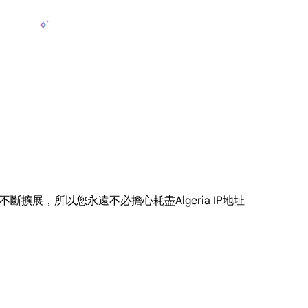
產品
AI 資料收集
定價
用例
資源
zh-TW
登
大規模擷取影片和中繼資料，並與雲端平台和 OSS 無縫整合。
長期可用的代理，不會自動換 IP 的住宅代理
使用穩定、快速、強大的全球資料中心IP
聯盟計劃加入LumiProxy聯盟計劃並賺取高達10％的佣金。
從 Google、
大規模
擇，並不斷擴展，所以您永遠不必擔心耗盡Algeria IP地址