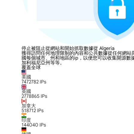
停止被阻止從網站和開始抓取數據從 Algeria
獲得訪問任何地理限制的內容和公共數據從任何網站與LumiProx
國每個城市、州和地區的ip，以便您可以收集開源數
加利福尼亞州等等。
覆蓋全球
美國
7472782
IPs
英國
2778865
IPs
加拿大
518712
IPs
印度
144040
IPs