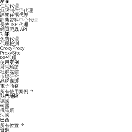
產品
住宅代理
無限制住宅代理
靜態住宅代理
靜態資料中心代理
長效 ISP 代理
網頁爬蟲 API
功能
免費代理
代理檢測
CroxyProxy
ProxySite
ISP代理
使用案例
廣告驗證
社群媒體
市場研究
品牌保護
電子商務
所有使用案例
熱門地區
德國
韓國
俄羅斯
法國
巴西
所有位置
資源