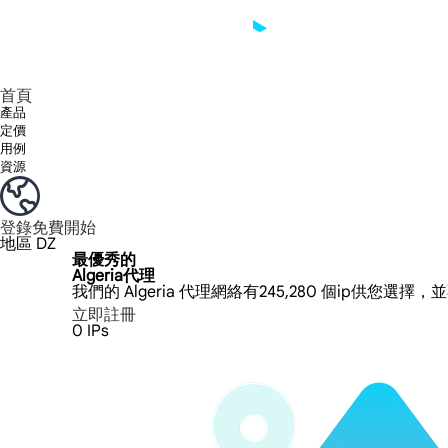
享受 195+ 地點、全球任何城市和 50 個美國州的 9000 多萬真實 IP。
我們只提供和測試世界上最快的資料中心代理 100% 匿名性和 100% IP 可用性。
綠米長效ISP套餐支援長達12小時穩定時間，穩定業務成長超快
流量計費，支援 HTTP/Socks5 協定。流量計費,
您有疑問嗎？瀏覽常見問題清單並立即獲得答案！
尋找專門針對您的需求量身定制的高級解決方案？
首頁
產品
定價
用例
資源
登錄
免費開始
地區
DZ
最優秀的
Algeria代理
我們的 Algeria 代理網絡有245,280 個ip供您選
立即註冊
0
IPs