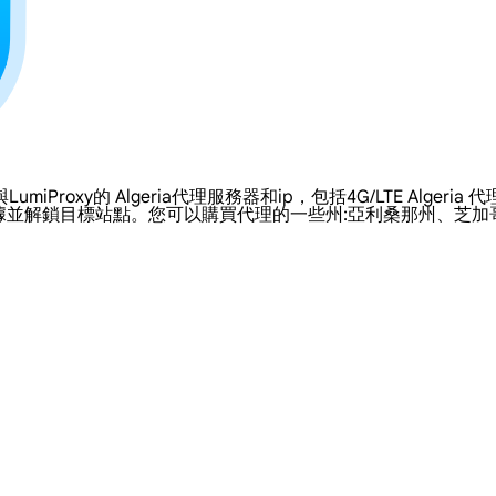
y的 Algeria代理服務器和ip，包括4G/LTE Algeria 代理
據並解鎖目標站點。您可以購買代理的一些州:亞利桑那州、芝