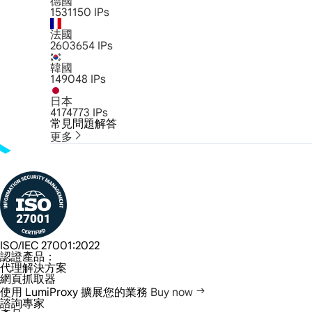
德國
1531150
IPs
法國
2603654
IPs
韓國
149048
IPs
日本
4174773
IPs
常見問題解答
更多
ISO/IEC 27001:2022
認證產品：
代理解決方案
網頁抓取器
使用 LumiProxy 擴展您的業務
Buy now
諮詢專家