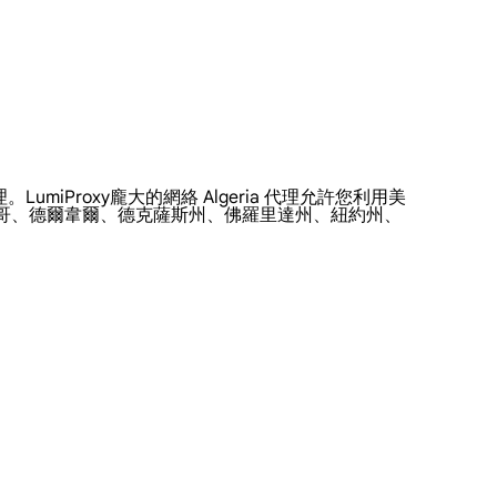
。LumiProxy龐大的網絡 Algeria 代理允許您利用美
加哥、德爾韋爾、德克薩斯州、佛羅里達州、紐約州、