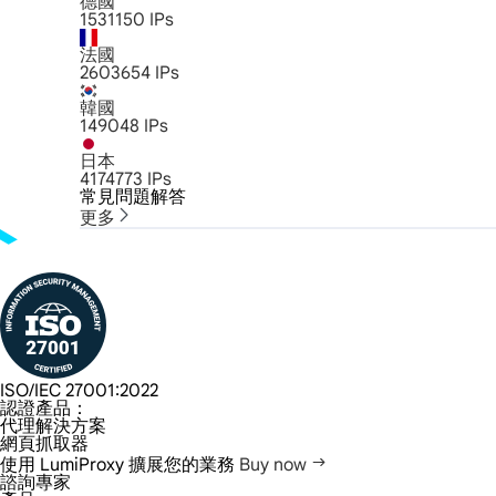
德國
1531150
IPs
法國
2603654
IPs
韓國
149048
IPs
日本
4174773
IPs
常見問題解答
更多
ISO/IEC 27001:2022
認證產品：
代理解決方案
網頁抓取器
使用 LumiProxy 擴展您的業務
Buy now
諮詢專家