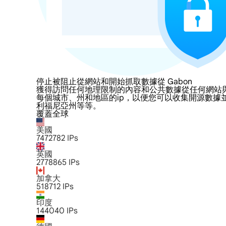
停止被阻止從網站和開始抓取數據從 Gabon
獲得訪問任何地理限制的內容和公共數據從任何網站與LumiPr
每個城市、州和地區的ip，以便您可以收集開源數據
利福尼亞州等等。
覆蓋全球
美國
7472782
IPs
英國
2778865
IPs
加拿大
518712
IPs
印度
144040
IPs