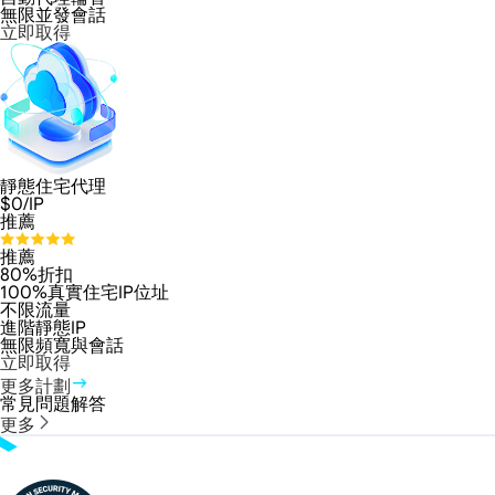
無限並發會話
立即取得
靜態住宅代理
$
0
/IP
推薦
推薦
80%折扣
100%真實住宅IP位址
不限流量
進階靜態IP
無限頻寬與會話
立即取得
更多計劃
常見問題解答
更多