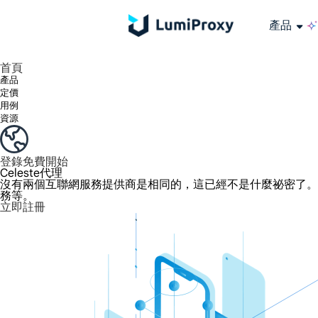
產品
享受 195+ 地點、全球任何城市和 50 個美國州的 9000 多萬真實 IP。
我們只提供和測試世界上最快的資料中心代理 100% 匿名性和 100% IP 可用性。
綠米長效ISP套餐支援長達12小時穩定時間，穩定業務成長超快
流量計費，支援 HTTP/Socks5 協定。流量計費,
您有疑問嗎？瀏覽常見問題清單並立即獲得答案！
尋找專門針對您的需求量身定制的高級解決方案？
大規模擷取影片和中繼資料，並與雲端平台和 OSS 無縫整合。
長期可用的代理，不會自動換
使用穩定、快速、強大的全球資料中心IP
首頁
產品
定價
用例
資源
登錄
免費開始
Celeste代理
沒有兩個互聯網服務提供商是相同的，這已經不是什麼祕密了。提
務等。
立即註冊