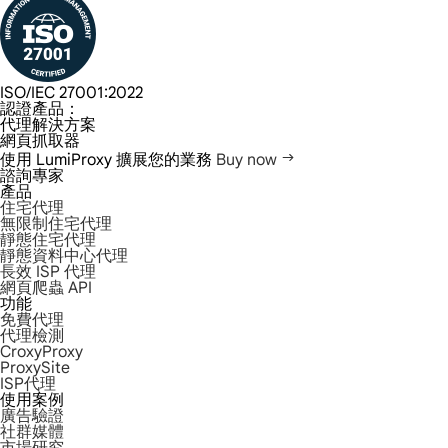
ISO/IEC 27001:2022
認證產品：
代理解決方案
網頁抓取器
使用 LumiProxy 擴展您的業務
Buy now
諮詢專家
產品
住宅代理
無限制住宅代理
靜態住宅代理
靜態資料中心代理
長效 ISP 代理
網頁爬蟲 API
功能
免費代理
代理檢測
CroxyProxy
ProxySite
ISP代理
使用案例
廣告驗證
社群媒體