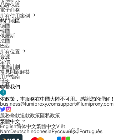
市場研究
品牌保護
電子商務
所有使用案例
熱門地區
德國
韓國
俄羅斯
法國
巴西
所有位置
資源
定價
推廣計劃
常見問題解答
用戶指南
博客
聯繫我們
依政策，本服務在中國大陸不可用。感謝您的理解！
business@lumiproxy.com
support@lumiproxy.com
服務條款
退款政策
隱私政策
繁體中文
English
简体中文
繁體中文
Việt
Nam
Deutsch
Indonesia
Русский
हिंदी
Português