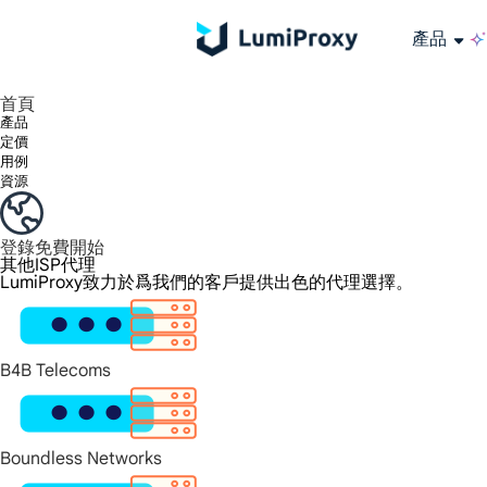
產品
享受 195+ 地點、全球任何城市和 50 個美國州的 9000 多萬真實 IP。
我們只提供和測試世界上最快的資料中心代理 100% 匿名性和 100% IP 可用性。
綠米長效ISP套餐支援長達12小時穩定時間，穩定業務成長超快
流量計費，支援 HTTP/Socks5 協定。流量計費,
您有疑問嗎？瀏覽常見問題清單並立即獲得答案！
尋找專門針對您的需求量身定制的高級解決方案？
大規模擷取影片和中繼資料，並與雲端平台和 OSS 無縫整合。
長期可用的代理，不會自動換
使用穩定、快速、強大的全球資料中心IP
首頁
產品
定價
用例
資源
登錄
免費開始
其他ISP代理
LumiProxy致力於爲我們的客戶提供出色的代理選擇。
B4B Telecoms
Boundless Networks