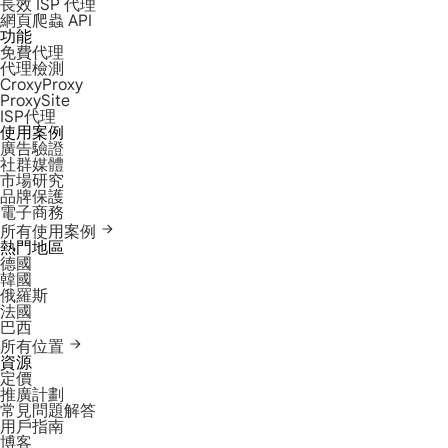
長效 ISP 代理
網頁爬蟲 API
功能
免費代理
代理檢測
CroxyProxy
ProxySite
ISP代理
使用案例
廣告驗證
社群媒體
市場研究
品牌保護
電子商務
所有使用案例
熱門地區
德國
韓國
俄羅斯
法國
巴西
所有位置
資源
定價
推廣計劃
常見問題解答
用戶指南
博客