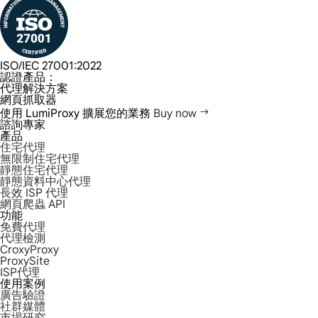
ISO/IEC 27001:2022
認證產品：
代理解決方案
網頁抓取器
使用 LumiProxy 擴展您的業務
Buy now
諮詢專家
產品
住宅代理
無限制住宅代理
靜態住宅代理
靜態資料中心代理
長效 ISP 代理
網頁爬蟲 API
功能
免費代理
代理檢測
CroxyProxy
ProxySite
ISP代理
使用案例
廣告驗證
社群媒體