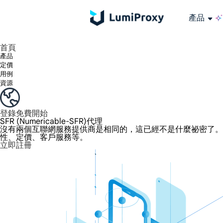
產品
享受 195+ 地點、全球任何城市和 50 個美國州的 9000 多萬真實 IP。
我們只提供和測試世界上最快的資料中心代理 100% 匿名性和 100% IP 可用性。
綠米長效ISP套餐支援長達12小時穩定時間，穩定業務成長超快
流量計費，支援 HTTP/Socks5 協定。流量計費,
您有疑問嗎？瀏覽常見問題清單並立即獲得答案！
尋找專門針對您的需求量身定制的高級解決方案？
大規模擷取影片和中繼資料，並與雲端平台和 OSS 無縫整合。
長期可用的代理，不會自動換
使用穩定、快速、強大的全球資料中心IP
首頁
產品
定價
用例
資源
登錄
免費開始
SFR (Numericable-SFR)代理
沒有兩個互聯網服務提供商是相同的，這已經不是什麼祕密了。提供商喜
性、定價、客戶服務等。
立即註冊