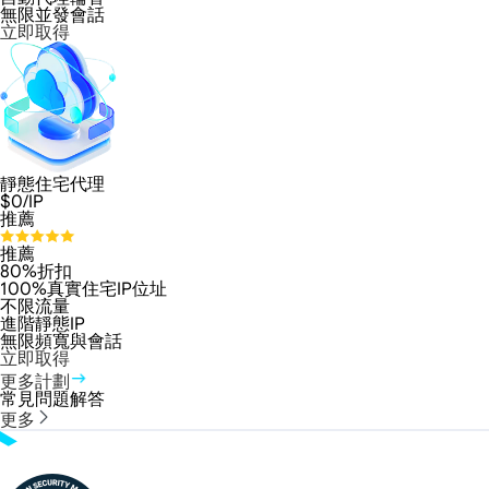
無限並發會話
立即取得
靜態住宅代理
$
0
/IP
推薦
推薦
80%折扣
100%真實住宅IP位址
不限流量
進階靜態IP
無限頻寬與會話
立即取得
更多計劃
常見問題解答
更多