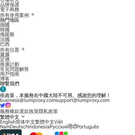
市場研究
品牌保護
電子商務
所有使用案例
熱門地區
德國
韓國
俄羅斯
法國
巴西
所有位置
資源
定價
推廣計劃
常見問題解答
用戶指南
博客
聯繫我們
依政策，本服務在中國大陸不可用。感謝您的理解！
business@lumiproxy.com
support@lumiproxy.com
服務條款
退款政策
隱私政策
繁體中文
English
简体中文
繁體中文
Việt
Nam
Deutsch
Indonesia
Русский
हिंदी
Português