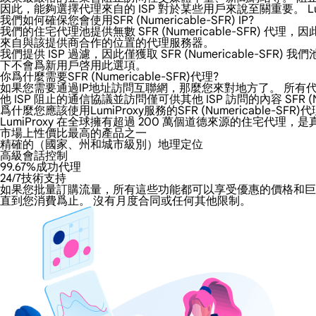
因此，能夠選擇代理來自的 ISP 對於某些用戶來說至關重要。 LumiP
我們如何確保您會使用SFR (Numericable-SFR) IP?
我們的住宅代理池提供無數 SFR (Numericable-SFR) 代理
來自與該提供商合作的位置的代理服務器。
我們提供 ISP 過濾，因此僅獲取 SFR (Numericabl
下不會爲新用戶啓用此選項。
你爲什麼需要SFR (Numericable-SFR)代理?
如果您需要通過IP地址訪問互聯網，那麼您來對地方了。 所有代理都增加
他 ISP 阻止的通信協議並訪問僅可供其他 ISP 訪問的內容 SFR (Num
爲什麼您應該使用LumiProxy服務的SFR (Numericable-SFR)代
LumiProxy 在全球擁有超過 200 萬個道德來源的住宅代理，是真正
市場上性價比最高的產品之一
精確的（國家、州和城市級別）地理定位
高級會話控制
99.67%成功代理
24/7技術支持
如果您批量訂購流量，所有這些功能都可以享受優惠的價格和巨大的折扣。
直到您消費爲止。 沒有月度合同或任何其他限制。