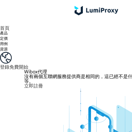
享受 195+ 地點、全球任何城市和 50 個美國州的 9000 多萬真實 IP。
我們只提供和測試世界上最快的資料中心代理 100% 匿名性和 100% IP 可用性。
綠米長效ISP套餐支援長達12小時穩定時間，穩定業務成長超快
流量計費，支援 HTTP/Socks5 協定。流量計費,
您有疑問嗎？瀏覽常見問題清單並立即獲得答案！
尋找專門針對您的需求量身定制的高級解決方案？
首頁
產品
定價
用例
資源
登錄
免費開始
Wibox代理
沒有兩個互聯網服務提供商是相同的，這已經不是什麼
等。
立即註冊