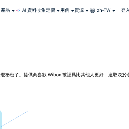
產品
AI 資料收集
定價
用例
資源
zh-TW
登
大規模擷取影片和中繼資料，並與雲端平台和 OSS 無縫整合。
長期可用的代理，不會自動換 IP 的住宅代理
使用穩定、快速、強大的全球資料中心IP
聯盟計劃加入LumiProxy聯盟計劃並賺取高達10％的佣金。
從 Google、
大規模
祕密了。提供商喜歡 Wibox 被認爲比其他人更好，這取決