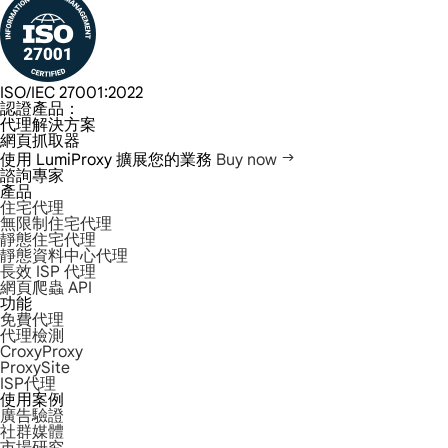
ISO/IEC 27001:2022
認證產品：
代理解決方案
網頁抓取器
使用 LumiProxy 擴展您的業務
Buy now
諮詢專家
產品
住宅代理
無限制住宅代理
靜態住宅代理
靜態資料中心代理
長效 ISP 代理
網頁爬蟲 API
功能
免費代理
代理檢測
CroxyProxy
ProxySite
ISP代理
使用案例
廣告驗證
社群媒體