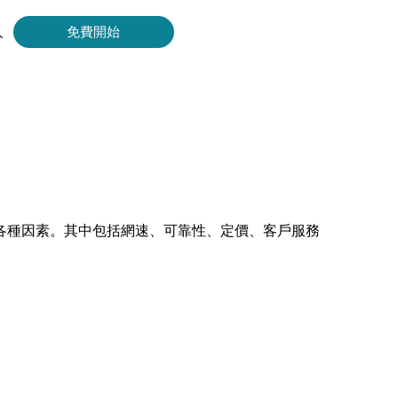
入
免費開始
Bing 等取得即時、準確的結果。
擷取影片和中繼資料，並與雲端平台和 OSS 無縫整合。
於各種因素。其中包括網速、可靠性、定價、客戶服務