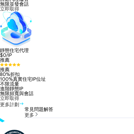
無限並發會話
立即取得
靜態住宅代理
$
0
/IP
推薦
推薦
80%折扣
100%真實住宅IP位址
不限流量
進階靜態IP
無限頻寬與會話
立即取得
更多計劃
常見問題解答
更多