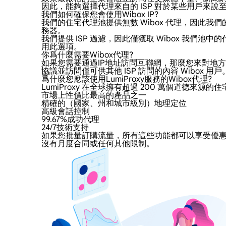
因此，能夠選擇代理來自的 ISP 對於某些用戶來說至關
我們如何確保您會使用Wibox IP?
我們的住宅代理池提供無數 Wibox 代理，因此我們
務器。
我們提供 ISP 過濾，因此僅獲取 Wibox 我
用此選項。
你爲什麼需要Wibox代理?
如果您需要通過IP地址訪問互聯網，那麼您來對地方了。
協議並訪問僅可供其他 ISP 訪問的內容 Wibox 用戶
爲什麼您應該使用LumiProxy服務的Wibox代理?
LumiProxy 在全球擁有超過 200 萬個道德來
市場上性價比最高的產品之一
精確的（國家、州和城市級別）地理定位
高級會話控制
99.67%成功代理
24/7技術支持
如果您批量訂購流量，所有這些功能都可以享受優惠的價
沒有月度合同或任何其他限制。