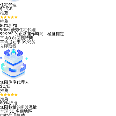
住宅代理
$
0
/GB
推薦
推薦
80%折扣
90M+優秀住宅代理
99.99% 的正常運作時間 - 極度穩定
平均0.6s回應時間
平均成功率 99.95%
立即取得
無限住宅代理人
$
0
/日
推薦
推薦
80%折扣
無限數量的IP與流量
全球 50 多個地區
自動代理輪替