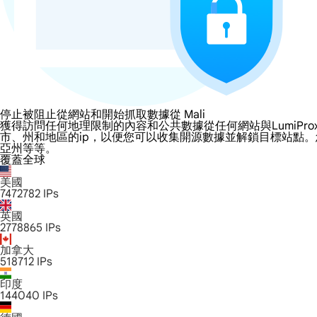
停止被阻止從網站和開始抓取數據從 Mali
獲得訪問任何地理限制的內容和公共數據從任何網站與LumiProxy的 M
市、州和地區的ip，以便您可以收集開源數據並解鎖目標站點
亞州等等。
覆蓋全球
美國
7472782
IPs
英國
2778865
IPs
加拿大
518712
IPs
印度
144040
IPs