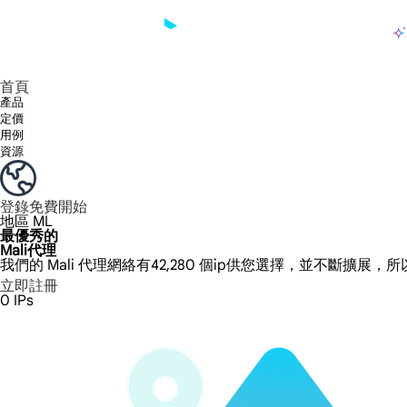
產品
享受 195+ 地點、全球任何城市和 50 個美國州的 9000 多萬真實 IP。
我們只提供和測試世界上最快的資料中心代理 100% 匿名性和 100% IP 可用性。
綠米長效ISP套餐支援長達12小時穩定時間，穩定業務成長超快
流量計費，支援 HTTP/Socks5 協定。流量計費,
您有疑問嗎？瀏覽常見問題清單並立即獲得答案！
尋找專門針對您的需求量身定制的高級解決方案？
大規模擷取影片和中繼資料，並與雲端平台和 OSS 無縫整合。
長期可用的代理，不會自動換
使用穩定、快速、強大的全球資料中心IP
首頁
產品
定價
用例
資源
登錄
免費開始
地區
ML
最優秀的
Mali代理
我們的 Mali 代理網絡有42,280 個ip供您選擇，並不斷擴展，所
立即註冊
0
IPs