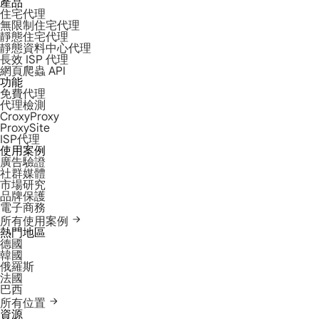
產品
住宅代理
無限制住宅代理
靜態住宅代理
靜態資料中心代理
長效 ISP 代理
網頁爬蟲 API
功能
免費代理
代理檢測
CroxyProxy
ProxySite
ISP代理
使用案例
廣告驗證
社群媒體
市場研究
品牌保護
電子商務
所有使用案例
熱門地區
德國
韓國
俄羅斯
法國
巴西
所有位置
資源