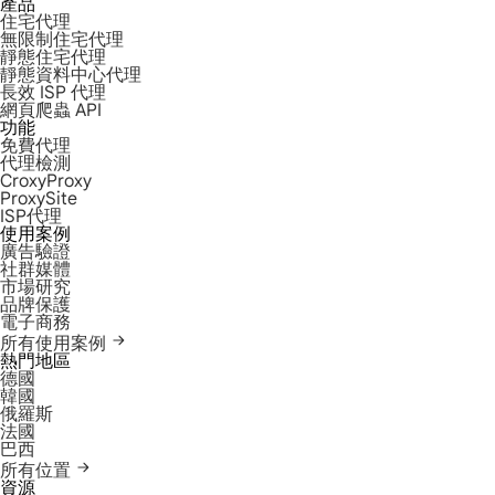
產品
住宅代理
無限制住宅代理
靜態住宅代理
靜態資料中心代理
長效 ISP 代理
網頁爬蟲 API
功能
免費代理
代理檢測
CroxyProxy
ProxySite
ISP代理
使用案例
廣告驗證
社群媒體
市場研究
品牌保護
電子商務
所有使用案例
熱門地區
德國
韓國
俄羅斯
法國
巴西
所有位置
資源