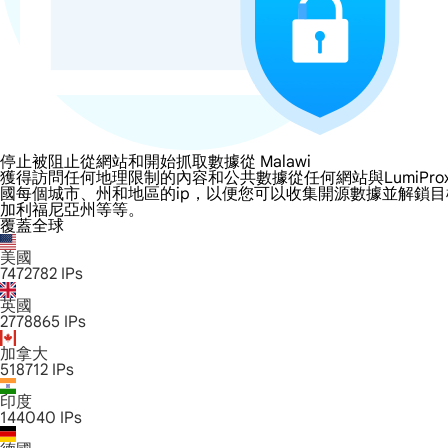
停止被阻止從網站和開始抓取數據從 Malawi
獲得訪問任何地理限制的內容和公共數據從任何網站與LumiProxy的 Ma
國每個城市、州和地區的ip，以便您可以收集開源數據並解鎖
加利福尼亞州等等。
覆蓋全球
美國
7472782
IPs
英國
2778865
IPs
加拿大
518712
IPs
印度
144040
IPs