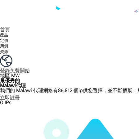
產品
享受 195+ 地點、全球任何城市和 50 個美國州的 9000 多萬真實 IP。
我們只提供和測試世界上最快的資料中心代理 100% 匿名性和 100% IP 可用性。
綠米長效ISP套餐支援長達12小時穩定時間，穩定業務成長超快
流量計費，支援 HTTP/Socks5 協定。流量計費,
您有疑問嗎？瀏覽常見問題清單並立即獲得答案！
尋找專門針對您的需求量身定制的高級解決方案？
大規模擷取影片和中繼資料，並與雲端平台和 OSS 無縫整合。
長期可用的代理，不會自動換
使用穩定、快速、強大的全球資料中心IP
首頁
產品
定價
用例
資源
登錄
免費開始
地區
MW
最優秀的
Malawi代理
我們的 Malawi 代理網絡有86,812 個ip供您選擇，並不斷擴展
立即註冊
0
IPs