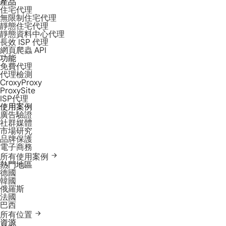
產品
住宅代理
無限制住宅代理
靜態住宅代理
靜態資料中心代理
長效 ISP 代理
網頁爬蟲 API
功能
免費代理
代理檢測
CroxyProxy
ProxySite
ISP代理
使用案例
廣告驗證
社群媒體
市場研究
品牌保護
電子商務
所有使用案例
熱門地區
德國
韓國
俄羅斯
法國
巴西
所有位置
資源