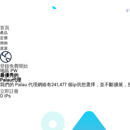
產品
享受 195+ 地點、全球任何城市和 50 個美國州的 9000 多萬真實 IP。
我們只提供和測試世界上最快的資料中心代理 100% 匿名性和 100% IP 可用性。
綠米長效ISP套餐支援長達12小時穩定時間，穩定業務成長超快
流量計費，支援 HTTP/Socks5 協定。流量計費,
您有疑問嗎？瀏覽常見問題清單並立即獲得答案！
尋找專門針對您的需求量身定制的高級解決方案？
大規模擷取影片和中繼資料，並與雲端平台和 OSS 無縫整合。
長期可用的代理，不會自動換
使用穩定、快速、強大的全球資料中心IP
首頁
產品
定價
用例
資源
登錄
免費開始
地區
PW
最優秀的
Palau代理
我們的 Palau 代理網絡有241,477 個ip供您選擇，並不斷擴展
立即註冊
0
IPs