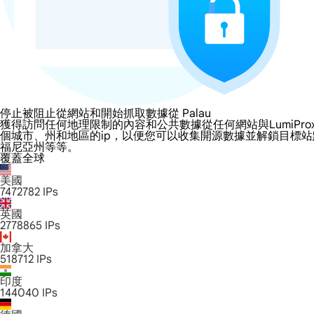
停止被阻止從網站和開始抓取數據從 Palau
獲得訪問任何地理限制的內容和公共數據從任何網站與LumiProxy的 P
個城市、州和地區的ip，以便您可以收集開源數據並解鎖目標
福尼亞州等等。
覆蓋全球
美國
7472782
IPs
英國
2778865
IPs
加拿大
518712
IPs
印度
144040
IPs