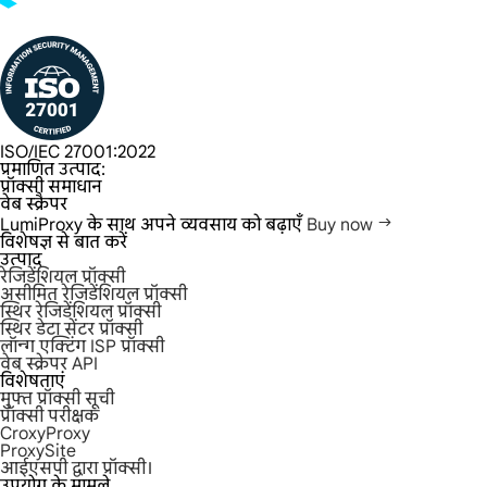
ISO/IEC 27001:2022
प्रमाणित उत्पाद:
प्रॉक्सी समाधान
वेब स्क्रैपर
LumiProxy के साथ अपने व्यवसाय को बढ़ाएँ
Buy now
विशेषज्ञ से बात करें
उत्पाद
रेजिडेंशियल प्रॉक्सी
असीमित रेजिडेंशियल प्रॉक्सी
स्थिर रेजिडेंशियल प्रॉक्सी
स्थिर डेटा सेंटर प्रॉक्सी
लॉन्ग एक्टिंग ISP प्रॉक्सी
वेब स्क्रेपर API
विशेषताएं
मुफ्त प्रॉक्सी सूची
प्रॉक्सी परीक्षक
CroxyProxy
ProxySite
आईएसपी द्वारा प्रॉक्सी।
उपयोग के मामले