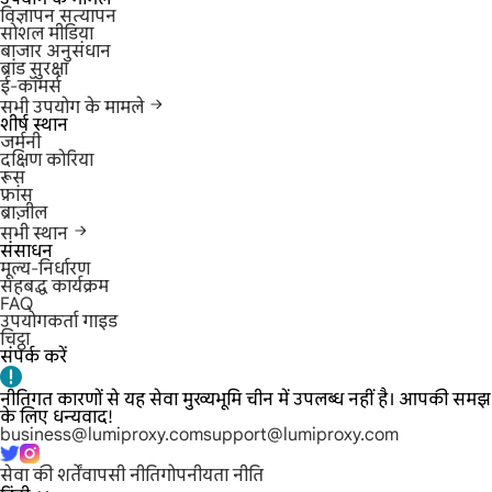
विज्ञापन सत्यापन
सोशल मीडिया
बाजार अनुसंधान
ब्रांड सुरक्षा
ई-कॉमर्स
सभी उपयोग के मामले
शीर्ष स्थान
जर्मनी
दक्षिण कोरिया
रूस
फ्रांस
ब्राज़ील
सभी स्थान
संसाधन
मूल्य-निर्धारण
सहबद्ध कार्यक्रम
FAQ
उपयोगकर्ता गाइड
चिट्ठा
संपर्क करें
नीतिगत कारणों से यह सेवा मुख्यभूमि चीन में उपलब्ध नहीं है। आपकी समझ
के लिए धन्यवाद!
business@lumiproxy.com
support@lumiproxy.com
सेवा की शर्तें
वापसी नीति
गोपनीयता नीति