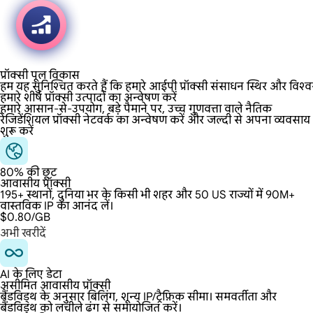
प्रॉक्सी पूल विकास
हम यह सुनिश्चित करते हैं कि हमारे आईपी प्रॉक्सी संसाधन स्थिर और विश्व
हमारे शीर्ष प्रॉक्सी उत्पादों का अन्वेषण करें
हमारे आसान-से-उपयोग, बड़े पैमाने पर, उच्च गुणवत्ता वाले नैतिक
रेजिडेंशियल प्रॉक्सी नेटवर्क का अन्वेषण करें और जल्दी से अपना व्यवसाय
शुरू करें
80% की छूट
आवासीय प्रॉक्सी
195+ स्थानों, दुनिया भर के किसी भी शहर और 50 US राज्यों में 90M+
वास्तविक IP का आनंद लें।
$0.80
/GB
अभी खरीदें
AI के लिए डेटा
असीमित आवासीय प्रॉक्सी
बैंडविड्थ के अनुसार बिलिंग, शून्य IP/ट्रैफ़िक सीमा। समवर्तीता और
बैंडविड्थ को लचीले ढंग से समायोजित करें।