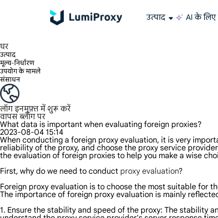
उत्पाद
AI के लिए 
195+ स्थानों, दुनिया भर के किसी भी शहर और 50 US राज्यों में 90M+ वास्तविक IP का आनंद लें।
असीमित बैंडविड्थ और समवर्तीता, असीमित ट्रैफ़िक उपयोग, कोई अतिरिक्त शुल्क नहीं
अनन्य स्थिर (ISP) आवासीय प्रॉक्सी बेजोड़ गति और विश्वसनीयता प्रदान करते हैं।
हम केवल दुनिया के सबसे तेज़ डेटा सेंटर प्रॉक्सी 100% गुमनामी और 100% IP उपलब्धता प्रदान करते हैं और उसका परीक्षण करते हैं।
Lumi की लंबे समय तक चलने वाली ISP योजना 12 घंटे तक के स्थिर समय का समर्थन करती है, और स्थिर व्यावसायिक विकास बहुत तेज़ है
ट्रैफ़िक बिलिंग, HTTP/Socks5 प्रोटोकॉल का समर्थन करता है। ट्रैफ़िक बिलिंग,
उच्च गति और स्थिर असीमित प्रॉक्सी, बहु-समवर्तीता का समर्थन करता है
डेटा सेंटर और आवासीय IP की संयुक्त शक्ति
AI के लिए डेटा
अपने प्रॉक्सी को कॉन्फ़िगर और एकीकृत करने के लिए हमारे चरण-दर-चरण गाइ
क्या आपके पास कोई प्रश्न हैं? FAQ सूची ब्राउज़ करें और तुरंत उत्तर प्राप्त करें!
क्या आप अपनी ज़रूरतों के हिसाब से बेहतरीन समाधान ढूँढ़ रहे हैं?
वेब डेटा संग्रहण के लिए ऑल-इन
Google, Bing और अन्य स्रोतों से सटीक और रीयल-टाइम परिणाम प्राप्त
बड़े पैमाने पर वीडियो औ
लंबे समय तक इस्तेमाल करने योग्य प्रॉक्सी, ऐसी रेसिडेंशियल 
दुनिया भर में
घर
उत्पाद
मूल्य-निर्धारण
उपयोग के मामले
संसाधन
लॉग इन
मुफ़्त में शुरू करें
वापस ब्लॉग पर
What data is important when evaluating foreign proxies?
2023-08-04 15:14
When conducting a foreign proxy evaluation, it is very impo
reliability of the proxy, and choose the proxy service provider
the evaluation of foreign proxies to help you make a wise cho
First, why do we need to conduct
proxy evaluation
?
Foreign proxy evaluation is to choose the most suitable for th
The importance of foreign proxy evaluation is mainly reflected
1. Ensure the stability and speed of the proxy: The stability 