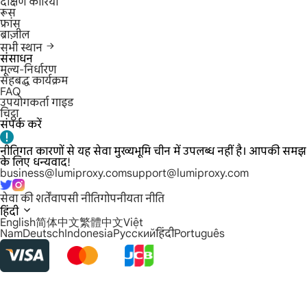
दक्षिण कोरिया
रूस
फ्रांस
ब्राज़ील
सभी स्थान
संसाधन
मूल्य-निर्धारण
सहबद्ध कार्यक्रम
FAQ
उपयोगकर्ता गाइड
चिट्ठा
संपर्क करें
नीतिगत कारणों से यह सेवा मुख्यभूमि चीन में उपलब्ध नहीं है। आपकी समझ
के लिए धन्यवाद!
business@lumiproxy.com
support@lumiproxy.com
सेवा की शर्तें
वापसी नीति
गोपनीयता नीति
हिंदी
English
简体中文
繁體中文
Việt
Nam
Deutsch
Indonesia
Русский
हिंदी
Português