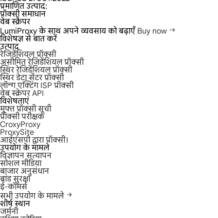
प्रमाणित उत्पाद:
प्रॉक्सी समाधान
वेब स्क्रैपर
LumiProxy के साथ अपने व्यवसाय को बढ़ाएँ
Buy now
विशेषज्ञ से बात करें
उत्पाद
रेजिडेंशियल प्रॉक्सी
असीमित रेजिडेंशियल प्रॉक्सी
स्थिर रेजिडेंशियल प्रॉक्सी
स्थिर डेटा सेंटर प्रॉक्सी
लॉन्ग एक्टिंग ISP प्रॉक्सी
वेब स्क्रेपर API
विशेषताएं
मुफ्त प्रॉक्सी सूची
प्रॉक्सी परीक्षक
CroxyProxy
ProxySite
आईएसपी द्वारा प्रॉक्सी।
उपयोग के मामले
विज्ञापन सत्यापन
सोशल मीडिया
बाजार अनुसंधान
ब्रांड सुरक्षा
ई-कॉमर्स
सभी उपयोग के मामले
शीर्ष स्थान
जर्मनी