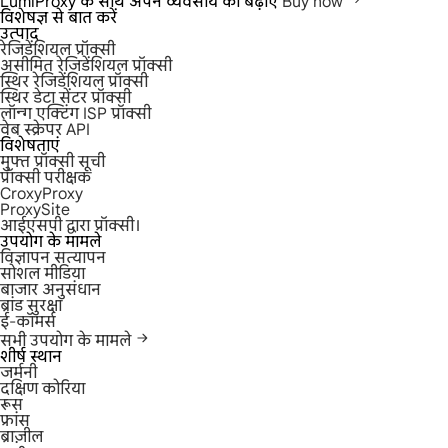
LumiProxy के साथ अपने व्यवसाय को बढ़ाएँ
Buy now
विशेषज्ञ से बात करें
उत्पाद
रेजिडेंशियल प्रॉक्सी
असीमित रेजिडेंशियल प्रॉक्सी
स्थिर रेजिडेंशियल प्रॉक्सी
स्थिर डेटा सेंटर प्रॉक्सी
लॉन्ग एक्टिंग ISP प्रॉक्सी
वेब स्क्रेपर API
विशेषताएं
मुफ्त प्रॉक्सी सूची
प्रॉक्सी परीक्षक
CroxyProxy
ProxySite
आईएसपी द्वारा प्रॉक्सी।
उपयोग के मामले
विज्ञापन सत्यापन
सोशल मीडिया
बाजार अनुसंधान
ब्रांड सुरक्षा
ई-कॉमर्स
सभी उपयोग के मामले
शीर्ष स्थान
जर्मनी
दक्षिण कोरिया
रूस
फ्रांस
ब्राज़ील