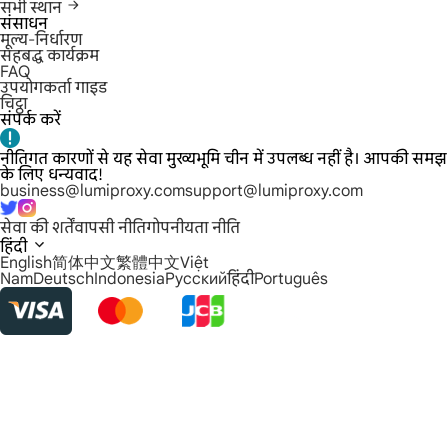
सभी स्थान
संसाधन
मूल्य-निर्धारण
सहबद्ध कार्यक्रम
FAQ
उपयोगकर्ता गाइड
चिट्ठा
संपर्क करें
नीतिगत कारणों से यह सेवा मुख्यभूमि चीन में उपलब्ध नहीं है। आपकी समझ
के लिए धन्यवाद!
business@lumiproxy.com
support@lumiproxy.com
सेवा की शर्तें
वापसी नीति
गोपनीयता नीति
हिंदी
English
简体中文
繁體中文
Việt
Nam
Deutsch
Indonesia
Русский
हिंदी
Português