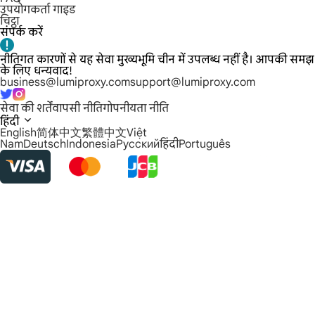
उपयोगकर्ता गाइड
चिट्ठा
संपर्क करें
नीतिगत कारणों से यह सेवा मुख्यभूमि चीन में उपलब्ध नहीं है। आपकी समझ
के लिए धन्यवाद!
business@lumiproxy.com
support@lumiproxy.com
सेवा की शर्तें
वापसी नीति
गोपनीयता नीति
हिंदी
English
简体中文
繁體中文
Việt
Nam
Deutsch
Indonesia
Русский
हिंदी
Português