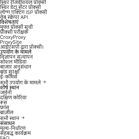
स्थिर रेजिडेंशियल प्रॉक्सी
स्थिर डेटा सेंटर प्रॉक्सी
लॉन्ग एक्टिंग ISP प्रॉक्सी
वेब स्क्रेपर API
विशेषताएं
मुफ्त प्रॉक्सी सूची
प्रॉक्सी परीक्षक
CroxyProxy
ProxySite
आईएसपी द्वारा प्रॉक्सी।
उपयोग के मामले
विज्ञापन सत्यापन
सोशल मीडिया
बाजार अनुसंधान
ब्रांड सुरक्षा
ई-कॉमर्स
सभी उपयोग के मामले
शीर्ष स्थान
जर्मनी
दक्षिण कोरिया
रूस
फ्रांस
ब्राज़ील
सभी स्थान
संसाधन
मूल्य-निर्धारण
सहबद्ध कार्यक्रम
FAQ