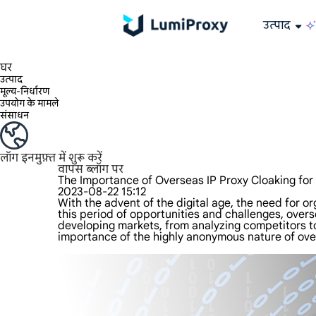
उत्पाद
195+ स्थानों, दुनिया भर के किसी भी शहर और 50 US राज्यों में 90M+ वास्तविक IP का आनंद लें।
असीमित बैंडविड्थ और समवर्तीता, असीमित ट्रैफ़िक उपयोग, कोई अतिरिक्त शुल्क नहीं
अनन्य स्थिर (ISP) आवासीय प्रॉक्सी बेजोड़ गति और विश्वसनीयता प्रदान करते हैं।
हम केवल दुनिया के सबसे तेज़ डेटा सेंटर प्रॉक्सी 100% गुमनामी और 100% IP उपलब्धता प्रदान करते हैं और उसका परीक्षण करते हैं।
Lumi की लंबे समय तक चलने वाली ISP योजना 12 घंटे तक के स्थिर समय का समर्थन करती है, और स्थिर व्यावसायिक विकास बहुत तेज़ है
ट्रैफ़िक बिलिंग, HTTP/Socks5 प्रोटोकॉल का समर्थन करता है। ट्रैफ़िक बिलिंग,
उच्च गति और स्थिर असीमित प्रॉक्सी, बहु-समवर्तीता का समर्थन करता है
डेटा सेंटर और आवासीय IP की संयुक्त शक्ति
AI के लिए डेटा
अपने प्रॉक्सी को कॉन्फ़िगर और एकीकृत 
क्या आपके पास कोई प्रश्न हैं? FAQ सूची ब्राउज़ करें और तुरंत उत्तर प्राप्त करें!
क्या आप अपनी ज़रूरतों के हिसाब से बेहतरीन समाधान ढूँढ़ रहे हैं?
घर
उत्पाद
मूल्य-निर्धारण
उपयोग के मामले
संसाधन
लॉग इन
मुफ़्त में शुरू करें
वापस ब्लॉग पर
The Importance of Overseas IP Proxy Cloaking for
2023-08-22 15:12
With the advent of the digital age, the need for o
this period of opportunities and challenges, overse
developing markets, from analyzing competitors t
importance of the highly anonymous nature of over