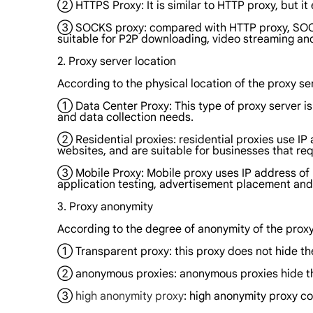
② HTTPS Proxy: It is similar to HTTP proxy, but i
③ SOCKS proxy: compared with HTTP proxy, SOCKS 
suitable for P2P downloading, video streaming an
2. Proxy server location
According to the physical location of the proxy ser
① Data Center Proxy: This type of proxy server is
and data collection needs.
② Residential proxies: residential proxies use IP a
websites, and are suitable for businesses that re
③ Mobile Proxy: Mobile proxy uses IP address of r
application testing, advertisement placement and
3. Proxy anonymity
According to the degree of anonymity of the proxy,
① Transparent proxy: this proxy does not hide the u
② anonymous proxies: anonymous proxies hide the us
③
high anonymity proxy
: high anonymity proxy com