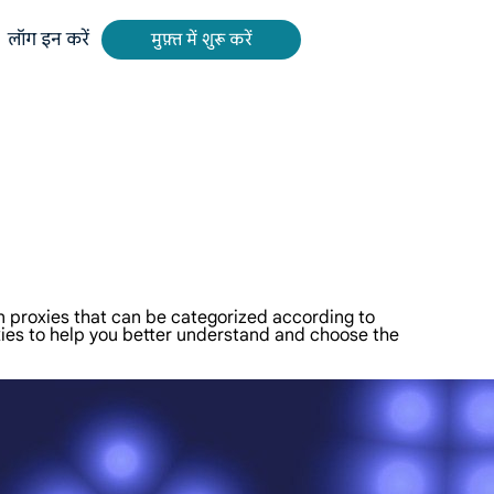
लॉग इन करें
मुफ़्त में शुरू करें
े लिए ऑल-इन-वन प्लेटफ़ॉर्म।
ing और अन्य से रीयल-टाइम, सटीक परिणाम प्राप्त करें।
यो और मेटाडेटा निकालें, क्लाउड प्लेटफ़ॉर्म और OSS के साथ सहज रूप से एकीकृत करें।
gn proxies that can be categorized according to
roxies to help you better understand and choose the