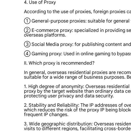
4. Use of Proxy
According to the use of proxies, foreign proxies c
① General-purpose proxies: suitable for general 
② E-commerce proxy: specialized in providing se
overseas platforms.
③ Social Media proxy: for publishing content and
④ Gaming proxy: Used in online gaming to bypass 
II. Which proxy is recommended?
In general, overseas residential proxies are rec
suitable for a wide range of business purposes. B
1. High degree of anonymity: Overseas residential p
proxy by the target website than ordinary data ce
protecting user privacy and data security.
2. Stability and Reliability: The IP addresses of o
which reduces the risk of the proxy IP being blocke
frequent IP changes.
3. Wide geographic distribution: Overseas resident
visits to different regions, facilitating cross-bor