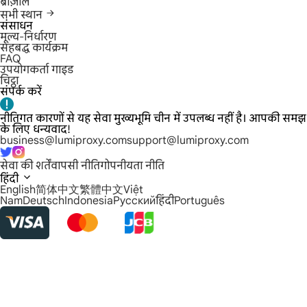
ब्राज़ील
सभी स्थान
संसाधन
मूल्य-निर्धारण
सहबद्ध कार्यक्रम
FAQ
उपयोगकर्ता गाइड
चिट्ठा
संपर्क करें
नीतिगत कारणों से यह सेवा मुख्यभूमि चीन में उपलब्ध नहीं है। आपकी समझ
के लिए धन्यवाद!
business@lumiproxy.com
support@lumiproxy.com
सेवा की शर्तें
वापसी नीति
गोपनीयता नीति
हिंदी
English
简体中文
繁體中文
Việt
Nam
Deutsch
Indonesia
Русский
हिंदी
Português