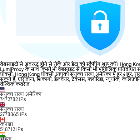
वेबसाइटों से अवरुद्ध होने से रोकें और डेटा को स्क्रैपिंग शुरू करें। Hong K
LumiProxy के साथ किसी भी वेबसाइट से किसी भी भौगोलिक प्रतिबंधित सा
प्रॉक्सी. Hong Kong प्रॉक्सी आपको संयुक्त राज्य अमेरिका में हर शहर, 
सकते हैं, एरिजोना, शिकागो, डेलवेयर, टेक्सस, फ्लोरिडा, न्यूयॉर्क, कैलिफ़ो
वैश्विक कवरेज
संयुक्त राज्य अमेरिका
7472782
IPs
संयुक्त राज्य
2778865
IPs
कनाडा
518712
IPs
इंडिया