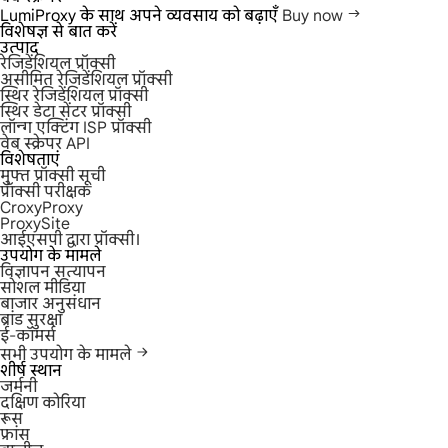
LumiProxy के साथ अपने व्यवसाय को बढ़ाएँ
Buy now
विशेषज्ञ से बात करें
उत्पाद
रेजिडेंशियल प्रॉक्सी
असीमित रेजिडेंशियल प्रॉक्सी
स्थिर रेजिडेंशियल प्रॉक्सी
स्थिर डेटा सेंटर प्रॉक्सी
लॉन्ग एक्टिंग ISP प्रॉक्सी
वेब स्क्रेपर API
विशेषताएं
मुफ्त प्रॉक्सी सूची
प्रॉक्सी परीक्षक
CroxyProxy
ProxySite
आईएसपी द्वारा प्रॉक्सी।
उपयोग के मामले
विज्ञापन सत्यापन
सोशल मीडिया
बाजार अनुसंधान
ब्रांड सुरक्षा
ई-कॉमर्स
सभी उपयोग के मामले
शीर्ष स्थान
जर्मनी
दक्षिण कोरिया
रूस
फ्रांस