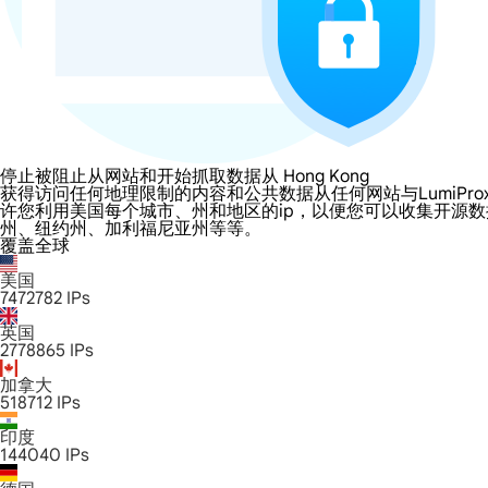
停止被阻止从网站和开始抓取数据从 Hong Kong
获得访问任何地理限制的内容和公共数据从任何网站与LumiProxy的 Hon
许您利用美国每个城市、州和地区的ip，以便您可以收集开源
州、纽约州、加利福尼亚州等等。
覆盖全球
美国
7472782
IPs
英国
2778865
IPs
加拿大
518712
IPs
印度
144040
IPs