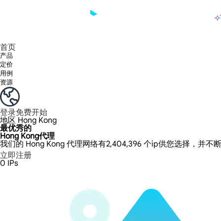
产品
享受 195+ 地点、全球任何城市和 50 个美国州的 9000 多万真实 IP。
我们只提供和测试世界上最快的数据中心代理 100% 匿名性和 100% IP 可用性。
Lumi 的长效 ISP 计划支持长达 12 小时的稳定时间，稳定的业务增长超快
流量计费，支持 HTTP/Socks5 协议。流量计费,
您有疑问吗？浏览常见问题列表并立即获得答案！
寻找专门针对您的需求量身定制的高级解决方案？
长期可用的代理，不会自动
使用全球稳定、快速、强大的数据中心
首页
产品
定价
用例
资源
登录
免费开始
地区
Hong Kong
最优秀的
Hong Kong代理
我们的 Hong Kong 代理网络有2,404,396 个ip供您选择，
立即注册
0
IPs