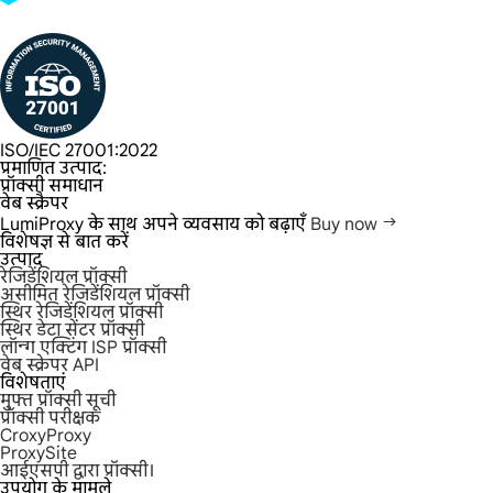
ISO/IEC 27001:2022
प्रमाणित उत्पाद:
प्रॉक्सी समाधान
वेब स्क्रैपर
LumiProxy के साथ अपने व्यवसाय को बढ़ाएँ
Buy now
विशेषज्ञ से बात करें
उत्पाद
रेजिडेंशियल प्रॉक्सी
असीमित रेजिडेंशियल प्रॉक्सी
स्थिर रेजिडेंशियल प्रॉक्सी
स्थिर डेटा सेंटर प्रॉक्सी
लॉन्ग एक्टिंग ISP प्रॉक्सी
वेब स्क्रेपर API
विशेषताएं
मुफ्त प्रॉक्सी सूची
प्रॉक्सी परीक्षक
CroxyProxy
ProxySite
आईएसपी द्वारा प्रॉक्सी।
उपयोग के मामले