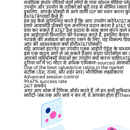
सर्वाधिक कठोर नीतियों वाले लोगों के पास सोशल मीडिया प्लेट
उपयोग और उपयोग के तरीकों को बुरी तरह से सीमित रखता ह
इसलिए, आपके प्रॉक्सी से आने वाली ISP का चयन करना कुछ
हैAT&Tरूपयहाँ कैसे है!
हम यह कैसे सुनिश्चित करते हैं कि आप उपयोग करेंगेAT
हमारे आवासीय प्रॉक्सी पूल अनगिनत प्रदान करता है AT&T प्रॉ
प्राप्त कर सकते हैं AT&T इस प्रदाता के साथ काम करने वाले स्था
हम आईएसपी फ़िल्टरिंग की पेशकश करते हैं, इसलिए केवल हो
नेटवर्क की अखंडता को बनाए रखने के लिए, यह विकल्प डिफ़ॉल
आप की आवश्यकता क्यों होगीAT&Tप्रॉक्सी?
यदि आपको इंटरनेट का उपयोग एक्स आईपी ऐड्रेस के माध्यम स
इसे एक कदम आगे ले जा सकते हैंआप संचार प्रोटोकॉल का उप
आपको लुमिप्रॉक्सी सेवाओं का उपयोग क्यों करना चाहिएA
दुनिया भर में 90 मीटर से अधिक एथिकल-sourced आवासीय प्रॉ
One of the best value/price ratios in the market
सटीक (देश, राज्य, और शहर स्तर) भौगोलिक लक्ष्यीकरण
Advanced session control
99.67% success rate
24/7 समर्थन
अगर आप थोक में ट्रैफिक ऑर्डर करते हैं, तो इन सभी सुविधा
खरीदी-जब तक आप खर्च न कर लें, ये आपका होता है।Ther