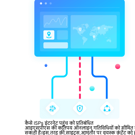
कैसे ISPs इंटरनेट पहुंच को प्रतिबंधित
आइएसपीएस की कतिपय ऑनलाइन गतिविधियों को सीमित करने की
सकती है।इस तरह की साइट्स आमतौर पर वयस्क कंटेंट को होस्ट