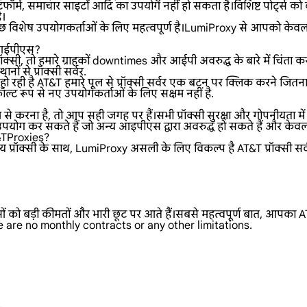
फॉर्म, समाचार साइटों आदि का उपयोग नहीं हो सकता है।विशिष्ट पोर्ट्स को ब
ै।
 विशेष उपयोगकर्ताओं के लिए महत्वपूर्ण है।LumiProxy से आपको केवल प
&Tआईपीएस?
क्सी, तो हमारे ग्राहकों downtimes और आईपी अवरुद्ध के बारे में चिंता कर
नों से प्रॉक्सी सर्वर.
 रही है AT&T हमारे पूल से प्रॉक्सी सर्वर एक बटन पर क्लिक करने जितन
्ट रूप से नए उपयोगकर्ताओं के लिए सक्षम नहीं है.
े करना है, तो आप सही जगह पर हैं।सभी प्रॉक्सी सुरक्षा और गोपनीयता मे
योग कर सकते हैं जो अन्य आइपीएस द्वारा अवरुद्ध हो सकते हैं और केवल 
T&TProxies?
क्सी के साथ, LumiProxy असली के लिए विकल्प है AT&T प्रॉक्सी सर्वर.हम
ओं को बड़ी कीमतों और भारी छूट पर आते हैं।सबसे महत्वपूर्ण बात, आपका AT
e are no monthly contracts or any other limitations.