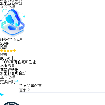
無限並發會話
立即取得
靜態住宅代理
$
0
/IP
推薦
推薦
80%折扣
100%真實住宅IP位址
不限流量
進階靜態IP
無限頻寬與會話
立即取得
更多計劃
常見問題解答
更多