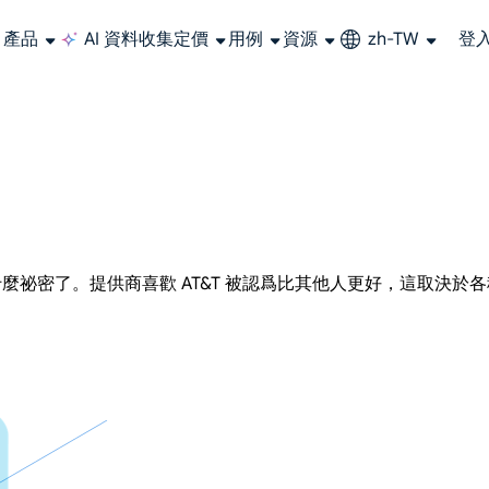
產品
AI 資料收集
定價
用例
資源
zh-TW
登
大規模擷取影片和中繼資料，並與雲端平台和 OSS 無縫整合。
長期可用的代理，不會自動換 IP 的住宅代理
使用穩定、快速、強大的全球資料中心IP
聯盟計劃加入LumiProxy聯盟計劃並賺取高達10％的佣金。
從 Google、
大規模
麼祕密了。提供商喜歡 AT&T 被認爲比其他人更好，這取決於