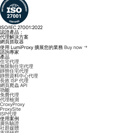
ISO/IEC 27001:2022
認證產品：
代理解決方案
網頁抓取器
使用 LumiProxy 擴展您的業務
Buy now
諮詢專家
產品
住宅代理
無限制住宅代理
靜態住宅代理
靜態資料中心代理
長效 ISP 代理
網頁爬蟲 API
功能
免費代理
代理檢測
CroxyProxy
ProxySite
ISP代理
使用案例
廣告驗證
社群媒體