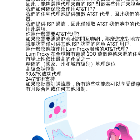
因此，能夠選擇代理來自的 ISP 對於某些用戶來說至關
我們如何確保您會使用AT&T IP?
我們的住宅代理池提供無數 AT&T 代理，因此我們
器。
我們提供 ISP 過濾，因此僅獲取 AT&T 我們
用此選項。
你爲什麼需要AT&T代理?
如果您需要通過IP地址訪問互聯網，那麼您來對地方了。
議並訪問僅可供其他 ISP 訪問的內容 AT&T 用戶。
爲什麼您應該使用LumiProxy服務的AT&T代理?
LumiProxy 在全球擁有超過 200 萬個道德來
市場上性價比最高的產品之一
精確的（國家、州和城市級別）地理定位
高級會話控制
99.67%成功代理
24/7技術支持
如果您批量訂購流量，所有這些功能都可以享受優惠的價
有月度合同或任何其他限制。