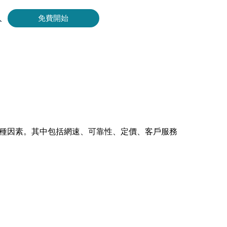
入
免費開始
Bing 等取得即時、準確的結果。
擷取影片和中繼資料，並與雲端平台和 OSS 無縫整合。
各種因素。其中包括網速、可靠性、定價、客戶服務