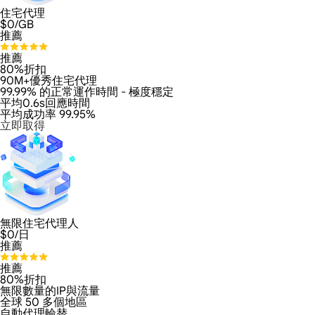
住宅代理
$
0
/GB
推薦
推薦
80%折扣
90M+優秀住宅代理
99.99% 的正常運作時間 - 極度穩定
平均0.6s回應時間
平均成功率 99.95%
立即取得
無限住宅代理人
$
0
/日
推薦
推薦
80%折扣
無限數量的IP與流量
全球 50 多個地區
自動代理輪替