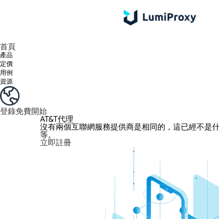
享受 195+ 地點、全球任何城市和 50 個美國州的 9000 多萬真實 IP。
我們只提供和測試世界上最快的資料中心代理 100% 匿名性和 100% IP 可用性。
綠米長效ISP套餐支援長達12小時穩定時間，穩定業務成長超快
流量計費，支援 HTTP/Socks5 協定。流量計費,
您有疑問嗎？瀏覽常見問題清單並立即獲得答案！
尋找專門針對您的需求量身定制的高級解決方案？
首頁
產品
定價
用例
資源
登錄
免費開始
AT&T代理
沒有兩個互聯網服務提供商是相同的，這已經不是什
等。
立即註冊