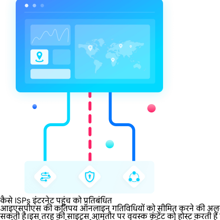
कैसे ISPs इंटरनेट पहुंच को प्रतिबंधित
आइएसपीएस की कतिपय ऑनलाइन गतिविधियों को सीमित करने की अलग-अलग नीत
सकती है।इस तरह की साइट्स आमतौर पर वयस्क कंटेंट को होस्ट करती हैं या 