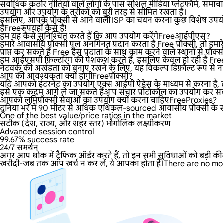
सर्वाधिक कठोर नीतियों वाले लोगों के पास सोशल मीडिया प्लेटफॉर्म, समाचार
उपयोग और उपयोग के तरीकों को बुरी तरह से सीमित रखता है।
इसलिए, आपके प्रॉक्सी से आने वाली ISP का चयन करना कुछ विशेष उपयोग
हैFreeरूपयहाँ कैसे है!
हम यह कैसे सुनिश्चित करते हैं कि आप उपयोग करेंगेFreeआईपीएस?
हमारे आवासीय प्रॉक्सी पूल अनगिनत प्रदान करता है Free प्रॉक्सी, तो हमार
प्राप्त कर सकते हैं Free इस प्रदाता के साथ काम करने वाले स्थानों से प्रॉक्सी
हम आईएसपी फ़िल्टरिंग की पेशकश करते हैं, इसलिए केवल हो रही है Free 
नेटवर्क की अखंडता को बनाए रखने के लिए, यह विकल्प डिफ़ॉल्ट रूप से नए
आप की आवश्यकता क्यों होगीFreeप्रॉक्सी?
यदि आपको इंटरनेट का उपयोग एक्स आईपी ऐड्रेस के माध्यम से करना है, तो
इसे एक कदम आगे ले जा सकते हैंआप संचार प्रोटोकॉल का उपयोग कर सकते 
आपको लुमिप्रॉक्सी सेवाओं का उपयोग क्यों करना चाहिएFreeProxies?
दुनिया भर में 90 मीटर से अधिक एथिकल-sourced आवासीय प्रॉक्सी के साथ,
One of the best value/price ratios in the market
सटीक (देश, राज्य, और शहर स्तर) भौगोलिक लक्ष्यीकरण
Advanced session control
99.67% success rate
24/7 समर्थन
अगर आप थोक में ट्रैफिक ऑर्डर करते हैं, तो इन सभी सुविधाओं को बड़ी की
खरीदी-जब तक आप खर्च न कर लें, ये आपका होता है।There are no mon