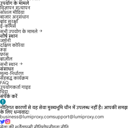
उपयोग के मामले
विज्ञापन सत्यापन
सोशल मीडिया
बाजार अनुसंधान
ब्रांड सुरक्षा
ई-कॉमर्स
सभी उपयोग के मामले
शीर्ष स्थान
जर्मनी
दक्षिण कोरिया
रूस
फ्रांस
ब्राज़ील
सभी स्थान
संसाधन
मूल्य-निर्धारण
सहबद्ध कार्यक्रम
FAQ
उपयोगकर्ता गाइड
चिट्ठा
संपर्क करें
नीतिगत कारणों से यह सेवा मुख्यभूमि चीन में उपलब्ध नहीं है। आपकी समझ
के लिए धन्यवाद!
business@lumiproxy.com
support@lumiproxy.com
सेवा की शर्तें
वापसी नीति
गोपनीयता नीति