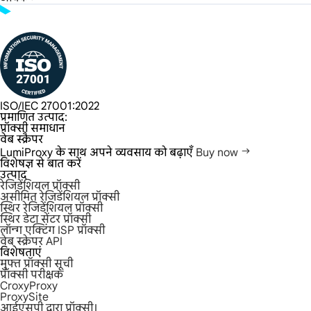
ISO/IEC 27001:2022
प्रमाणित उत्पाद:
प्रॉक्सी समाधान
वेब स्क्रैपर
LumiProxy के साथ अपने व्यवसाय को बढ़ाएँ
Buy now
विशेषज्ञ से बात करें
उत्पाद
रेजिडेंशियल प्रॉक्सी
असीमित रेजिडेंशियल प्रॉक्सी
स्थिर रेजिडेंशियल प्रॉक्सी
स्थिर डेटा सेंटर प्रॉक्सी
लॉन्ग एक्टिंग ISP प्रॉक्सी
वेब स्क्रेपर API
विशेषताएं
मुफ्त प्रॉक्सी सूची
प्रॉक्सी परीक्षक
CroxyProxy
ProxySite
आईएसपी द्वारा प्रॉक्सी।