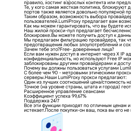
правило, хостинг взрослых контента или пред
Те, у кого самая жесткая политика, блокирую
портов также является довольно популярной пр
Таким образом, возможность выбора провайдер
пользователей.LumiProxy предлагает вам возмо
Как мы можем гарантировать, что вы будете ис
Наш жилой прокси-пул предлагает бесчисленное
блокировке.Вы можете получить доступ к данн
Мы предлагаем фильтрацию провайдера, так что
предотвращения любых злоупотреблений и сохр
Зачем тебе это?Free- доверенные лица?
Если вам нужен доступ в интернет через X IP 
конфиденциальность, но используют Free IP м
заблокированы другими провайдерами и доступ 
Почему вы должны пользоваться услугами Lumi
С более чем 90 - метровыми этическими прокс
серверы.Наши LumiProxy прокси предлагают:
Один из лучших соотношений цена/стоимость н
Точное (на уровне страны, штата и города) ге
Расширенное управление сеансами
Коэффициент успеха 99,67%
Поддержка 24/7
Все эти функции приходят по отличным ценам и
истекает.После покупки-он ваш, пока вы его н