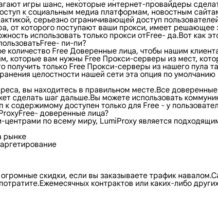
лагают игры шанс, некоторые интернет-провайдеры сделат
т доступ к социальным медиа платформам, новостным сайт
актикой, серьезно ограничивающей доступ пользователей 
а, от которого поступают ваши прокси, имеет решающее 
жность использовать только прокси отFree- да.Вот как эт
пользоватьFree- пи-пи?
 количество Free Доверенные лица, чтобы нашим клиентам
ым, которые вам нужны Free Прокси-серверы из мест, кот
 получить только Free Прокси-серверы из нашего пула так
анения целостности нашей сети эта опция по умолчанию 
адреса, вы находитесь в правильном месте.Все доверенны
ожет сделать шаг дальше.Вы можете использовать коммуни
к содержимому доступен только для Free - у пользовател
ProxyFree- доверенные лица?
и-центрами по всему миру, LumiProxy является подходящи
а рынке
отаргетирование
 огромные скидки, если вы заказываете трафик навалом.С
е потратите.Ежемесячных контрактов или каких-либо други