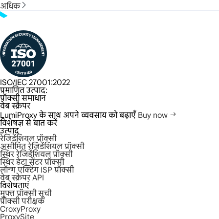
अधिक
ISO/IEC 27001:2022
प्रमाणित उत्पाद:
प्रॉक्सी समाधान
वेब स्क्रैपर
LumiProxy के साथ अपने व्यवसाय को बढ़ाएँ
Buy now
विशेषज्ञ से बात करें
उत्पाद
रेजिडेंशियल प्रॉक्सी
असीमित रेजिडेंशियल प्रॉक्सी
स्थिर रेजिडेंशियल प्रॉक्सी
स्थिर डेटा सेंटर प्रॉक्सी
लॉन्ग एक्टिंग ISP प्रॉक्सी
वेब स्क्रेपर API
विशेषताएं
मुफ्त प्रॉक्सी सूची
प्रॉक्सी परीक्षक
CroxyProxy
ProxySite