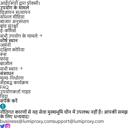
आईएसपी द्वारा प्रॉक्सी।
उपयोग के मामले
विज्ञापन सत्यापन
सोशल मीडिया
बाजार अनुसंधान
ब्रांड सुरक्षा
ई-कॉमर्स
सभी उपयोग के मामले
शीर्ष स्थान
जर्मनी
दक्षिण कोरिया
रूस
फ्रांस
ब्राज़ील
सभी स्थान
संसाधन
मूल्य-निर्धारण
सहबद्ध कार्यक्रम
FAQ
उपयोगकर्ता गाइड
चिट्ठा
संपर्क करें
नीतिगत कारणों से यह सेवा मुख्यभूमि चीन में उपलब्ध नहीं है। आपकी समझ
के लिए धन्यवाद!
business@lumiproxy.com
support@lumiproxy.com