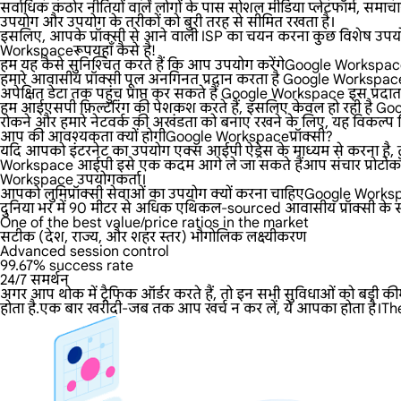
सर्वाधिक कठोर नीतियों वाले लोगों के पास सोशल मीडिया प्लेटफॉर्म, समाचार
उपयोग और उपयोग के तरीकों को बुरी तरह से सीमित रखता है।
इसलिए, आपके प्रॉक्सी से आने वाली ISP का चयन करना कुछ विशेष उपयोग
Workspaceरूपयहाँ कैसे है!
हम यह कैसे सुनिश्चित करते हैं कि आप उपयोग करेंगेGoogle Works
हमारे आवासीय प्रॉक्सी पूल अनगिनत प्रदान करता है Google Workspace प्र
अपेक्षित डेटा तक पहुंच प्राप्त कर सकते हैं Google Workspace इस प्रदाता 
हम आईएसपी फ़िल्टरिंग की पेशकश करते हैं, इसलिए केवल हो रही है Goo
रोकने और हमारे नेटवर्क की अखंडता को बनाए रखने के लिए, यह विकल्प डिफ
आप की आवश्यकता क्यों होगीGoogle Workspaceप्रॉक्सी?
यदि आपको इंटरनेट का उपयोग एक्स आईपी ऐड्रेस के माध्यम से करना है, तो
Workspace आईपी इसे एक कदम आगे ले जा सकते हैंआप संचार प्रोटोकॉल क
Workspace उपयोगकर्ता।
आपको लुमिप्रॉक्सी सेवाओं का उपयोग क्यों करना चाहिएGoogle Work
दुनिया भर में 90 मीटर से अधिक एथिकल-sourced आवासीय प्रॉक्सी के साथ
One of the best value/price ratios in the market
सटीक (देश, राज्य, और शहर स्तर) भौगोलिक लक्ष्यीकरण
Advanced session control
99.67% success rate
24/7 समर्थन
अगर आप थोक में ट्रैफिक ऑर्डर करते हैं, तो इन सभी सुविधाओं को बड़ी 
होता है.एक बार खरीदी-जब तक आप खर्च न कर लें, ये आपका होता है।Th