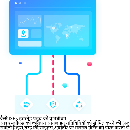
कैसे ISPs इंटरनेट पहुंच को प्रतिबंधित
आइएसपीएस की कतिपय ऑनलाइन गतिविधियों को सीमित करने की अलग-अलग नीत
सकती है।इस तरह की साइट्स आमतौर पर वयस्क कंटेंट को होस्ट करती हैं या 