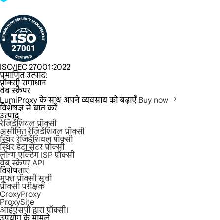
ISO/IEC 27001:2022
प्रमाणित उत्पाद:
प्रॉक्सी समाधान
वेब स्क्रैपर
LumiProxy के साथ अपने व्यवसाय को बढ़ाएँ
Buy now
विशेषज्ञ से बात करें
उत्पाद
रेजिडेंशियल प्रॉक्सी
असीमित रेजिडेंशियल प्रॉक्सी
स्थिर रेजिडेंशियल प्रॉक्सी
स्थिर डेटा सेंटर प्रॉक्सी
लॉन्ग एक्टिंग ISP प्रॉक्सी
वेब स्क्रेपर API
विशेषताएं
मुफ्त प्रॉक्सी सूची
प्रॉक्सी परीक्षक
CroxyProxy
ProxySite
आईएसपी द्वारा प्रॉक्सी।
उपयोग के मामले