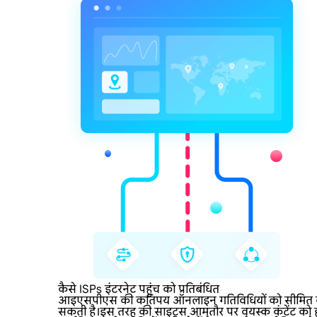
कैसे ISPs इंटरनेट पहुंच को प्रतिबंधित
आइएसपीएस की कतिपय ऑनलाइन गतिविधियों को सीमित करने की
सकती है।इस तरह की साइट्स आमतौर पर वयस्क कंटेंट को होस्ट