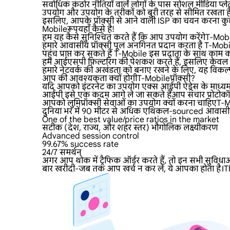
सर्वाधिक कठोर नीतियों वाले लोगों के पास सोशल मीडिया प्लेट
उपयोग और उपयोग के तरीकों को बुरी तरह से सीमित रखता ह
इसलिए, आपके प्रॉक्सी से आने वाली ISP का चयन करना कुछ
Mobileरूपयहाँ कैसे है!
हम यह कैसे सुनिश्चित करते हैं कि आप उपयोग करेंगेT-
हमारे आवासीय प्रॉक्सी पूल अनगिनत प्रदान करता है T-Mobile 
पहुंच प्राप्त कर सकते हैं T-Mobile इस प्रदाता के साथ काम करने
हम आईएसपी फ़िल्टरिंग की पेशकश करते हैं, इसलिए केवल हो
हमारे नेटवर्क की अखंडता को बनाए रखने के लिए, यह विकल्प 
आप की आवश्यकता क्यों होगीT-Mobileप्रॉक्सी?
यदि आपको इंटरनेट का उपयोग एक्स आईपी ऐड्रेस के माध्यम से
आईपी इसे एक कदम आगे ले जा सकते हैंआप संचार प्रोटोकॉल 
आपको लुमिप्रॉक्सी सेवाओं का उपयोग क्यों करना चाहिएT
दुनिया भर में 90 मीटर से अधिक एथिकल-sourced आवासीय प्रॉ
One of the best value/price ratios in the market
सटीक (देश, राज्य, और शहर स्तर) भौगोलिक लक्ष्यीकरण
Advanced session control
99.67% success rate
24/7 समर्थन
अगर आप थोक में ट्रैफिक ऑर्डर करते हैं, तो इन सभी सुविधा
बार खरीदी-जब तक आप खर्च न कर लें, ये आपका होता है।T