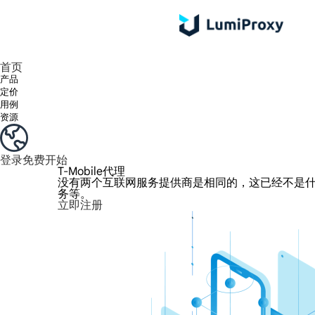
享受 195+ 地点、全球任何城市和 50 个美国州的 9000 多万真实 IP。
我们只提供和测试世界上最快的数据中心代理 100% 匿名性和 100% IP 可用性。
Lumi 的长效 ISP 计划支持长达 12 小时的稳定时间，稳定的业务增长超快
流量计费，支持 HTTP/Socks5 协议。流量计费,
您有疑问吗？浏览常见问题列表并立即获得答案！
寻找专门针对您的需求量身定制的高级解决方案？
首页
产品
定价
用例
资源
登录
免费开始
T-Mobile代理
没有两个互联网服务提供商是相同的，这已经不是什么
务等。
立即注册