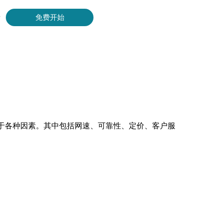
录
免费开始
Bing 等获取实时、准确的结果。
取视频和元数据，并与云平台和 OSS 无缝集成。
取决于各种因素。其中包括网速、可靠性、定价、客户服