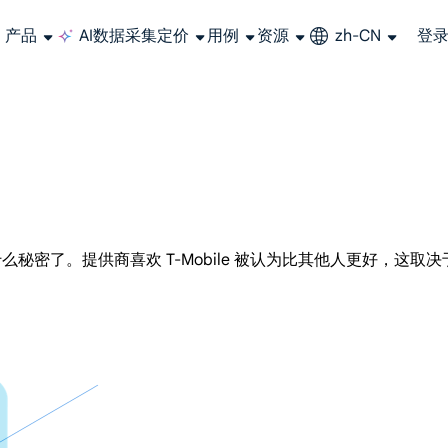
产品
AI数据采集
定价
用例
资源
zh-CN
登
长期可用的代理，不会自动换IP的住宅代理
使用全球稳定、快速、强大的数据中心 IP
联盟计划加入LumiProxy联盟计划并赚取高达10％的佣金。
从 Google、
大规模提
秘密了。提供商喜欢 T-Mobile 被认为比其他人更好，这