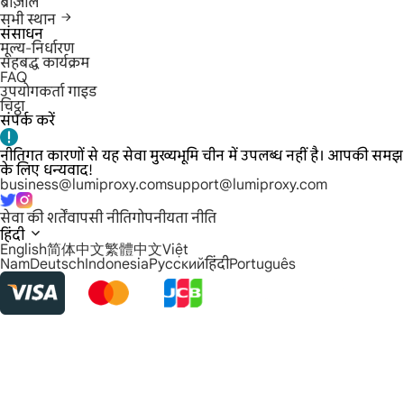
ब्राज़ील
सभी स्थान
संसाधन
मूल्य-निर्धारण
सहबद्ध कार्यक्रम
FAQ
उपयोगकर्ता गाइड
चिट्ठा
संपर्क करें
नीतिगत कारणों से यह सेवा मुख्यभूमि चीन में उपलब्ध नहीं है। आपकी समझ
के लिए धन्यवाद!
business@lumiproxy.com
support@lumiproxy.com
सेवा की शर्तें
वापसी नीति
गोपनीयता नीति
हिंदी
English
简体中文
繁體中文
Việt
Nam
Deutsch
Indonesia
Русский
हिंदी
Português