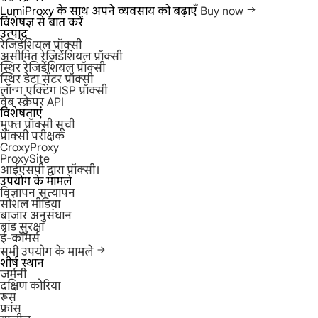
LumiProxy के साथ अपने व्यवसाय को बढ़ाएँ
Buy now
विशेषज्ञ से बात करें
उत्पाद
रेजिडेंशियल प्रॉक्सी
असीमित रेजिडेंशियल प्रॉक्सी
स्थिर रेजिडेंशियल प्रॉक्सी
स्थिर डेटा सेंटर प्रॉक्सी
लॉन्ग एक्टिंग ISP प्रॉक्सी
वेब स्क्रेपर API
विशेषताएं
मुफ्त प्रॉक्सी सूची
प्रॉक्सी परीक्षक
CroxyProxy
ProxySite
आईएसपी द्वारा प्रॉक्सी।
उपयोग के मामले
विज्ञापन सत्यापन
सोशल मीडिया
बाजार अनुसंधान
ब्रांड सुरक्षा
ई-कॉमर्स
सभी उपयोग के मामले
शीर्ष स्थान
जर्मनी
दक्षिण कोरिया
रूस
फ्रांस