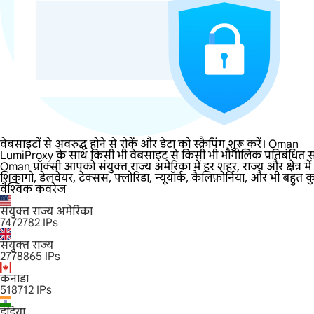
वेबसाइटों से अवरुद्ध होने से रोकें और डेटा को स्क्रैपिंग शुरू करें। Oman
LumiProxy के साथ किसी भी वेबसाइट से किसी भी भौगोलिक प्रतिबंधित साम
Oman प्रॉक्सी आपको संयुक्त राज्य अमेरिका में हर शहर, राज्य और क्षेत
शिकागो, डेलवेयर, टेक्सस, फ्लोरिडा, न्यूयॉर्क, कैलिफ़ोर्निया, और भी बहुत 
वैश्विक कवरेज
संयुक्त राज्य अमेरिका
7472782
IPs
संयुक्त राज्य
2778865
IPs
कनाडा
518712
IPs
इंडिया