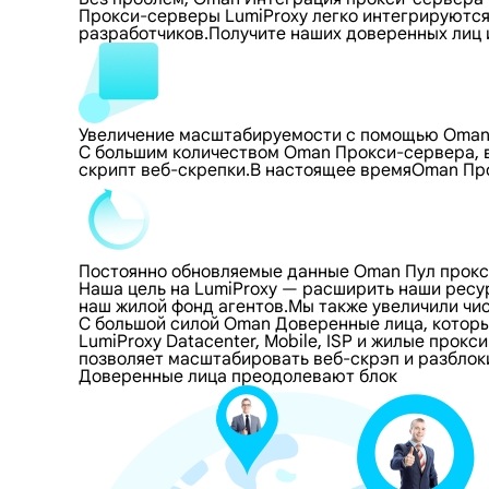
Прокси-серверы LumiProxy легко интегрируются,
разработчиков.Получите наших доверенных лиц и
Увеличение масштабируемости с помощью Oman
С большим количеством Oman Прокси-сервера, в
скрипт веб-скрепки.В настоящее времяOman Пр
Постоянно обновляемые данные Oman Пул прок
Наша цель на LumiProxy — расширить наши ресу
наш жилой фонд агентов.Мы также увеличили чи
С большой силой Oman Доверенные лица, котор
LumiProxy Datacenter, Mobile, ISP и жилые про
позволяет масштабировать веб-скрэп и разблок
Доверенные лица преодолевают блок