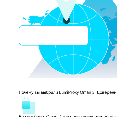
Почему вы выбрали LumiProxy Oman 3. Доверенн
Без проблем, Oman Интеграция прокси-сервера