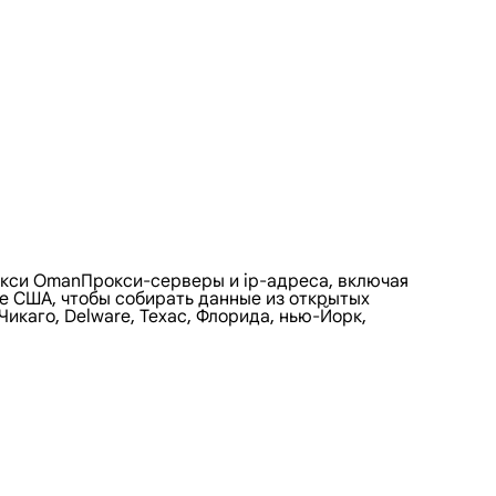
окси OmanПрокси-серверы и ip-адреса, включая
не США, чтобы собирать данные из открытых
икаго, Delware, Техас, Флорида, нью-Йорк,