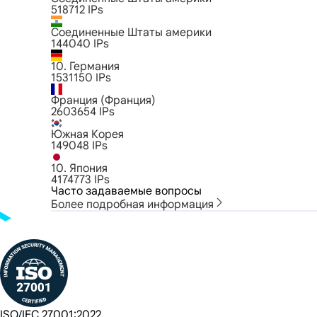
518712
IPs
Соединенные Штаты америки
144040
IPs
10. Германия
1531150
IPs
Франция (Франция)
2603654
IPs
Южная Корея
149048
IPs
10. Япония
4174773
IPs
Часто задаваемые вопросы
Более подробная информация
ISO/IEC 27001:2022