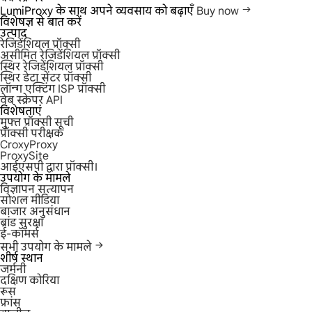
LumiProxy के साथ अपने व्यवसाय को बढ़ाएँ
Buy now
विशेषज्ञ से बात करें
उत्पाद
रेजिडेंशियल प्रॉक्सी
असीमित रेजिडेंशियल प्रॉक्सी
स्थिर रेजिडेंशियल प्रॉक्सी
स्थिर डेटा सेंटर प्रॉक्सी
लॉन्ग एक्टिंग ISP प्रॉक्सी
वेब स्क्रेपर API
विशेषताएं
मुफ्त प्रॉक्सी सूची
प्रॉक्सी परीक्षक
CroxyProxy
ProxySite
आईएसपी द्वारा प्रॉक्सी।
उपयोग के मामले
विज्ञापन सत्यापन
सोशल मीडिया
बाजार अनुसंधान
ब्रांड सुरक्षा
ई-कॉमर्स
सभी उपयोग के मामले
शीर्ष स्थान
जर्मनी
दक्षिण कोरिया
रूस
फ्रांस