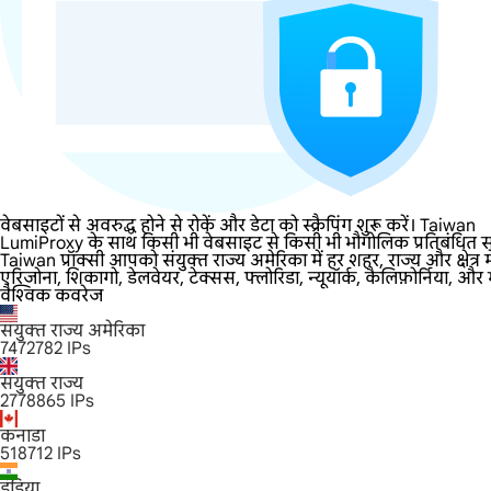
वेबसाइटों से अवरुद्ध होने से रोकें और डेटा को स्क्रैपिंग शुरू करें। Taiwan
LumiProxy के साथ किसी भी वेबसाइट से किसी भी भौगोलिक प्रतिबंधित सामग
Taiwan प्रॉक्सी आपको संयुक्त राज्य अमेरिका में हर शहर, राज्य और क्षे
एरिजोना, शिकागो, डेलवेयर, टेक्सस, फ्लोरिडा, न्यूयॉर्क, कैलिफ़ोर्निया, और
वैश्विक कवरेज
संयुक्त राज्य अमेरिका
7472782
IPs
संयुक्त राज्य
2778865
IPs
कनाडा
518712
IPs
इंडिया