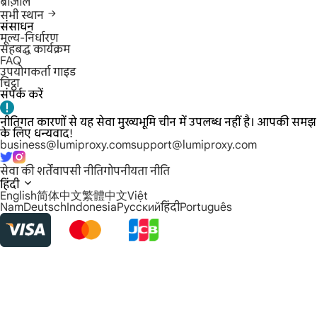
ब्राज़ील
सभी स्थान
संसाधन
मूल्य-निर्धारण
सहबद्ध कार्यक्रम
FAQ
उपयोगकर्ता गाइड
चिट्ठा
संपर्क करें
नीतिगत कारणों से यह सेवा मुख्यभूमि चीन में उपलब्ध नहीं है। आपकी समझ
के लिए धन्यवाद!
business@lumiproxy.com
support@lumiproxy.com
सेवा की शर्तें
वापसी नीति
गोपनीयता नीति
हिंदी
English
简体中文
繁體中文
Việt
Nam
Deutsch
Indonesia
Русский
हिंदी
Português