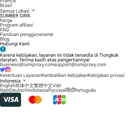
Prancis
Brasil
Semua Lokasi
SUMBER DAYA
harga
Program afiliasi
FAQ
Panduan penggunaname
Blog
Hubungi Kami
Karena kebijakan, layanan ini tidak tersedia di Tiongkok
daratan. Terima kasih atas pengertiannya!
business@lumiproxy.com
support@lumiproxy.com
Ketentuan Layanan
Kembalikan kebijakan
Kebijakan privasi
Indonesia
English
简体中文
繁體中文
Việt
Nam
Deutsch
Indonesia
Русский
हिंदी
Português