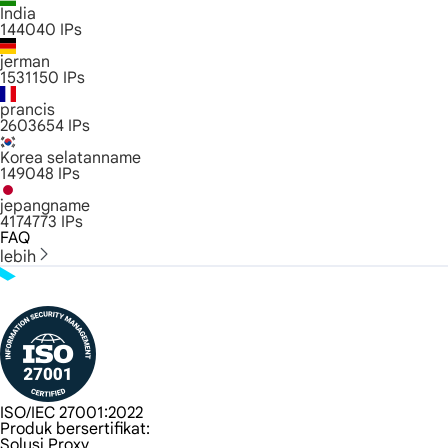
India
144040
IPs
jerman
1531150
IPs
prancis
2603654
IPs
Korea selatanname
149048
IPs
jepangname
4174773
IPs
FAQ
lebih
ISO/IEC 27001:2022
Produk bersertifikat:
Solusi Proxy