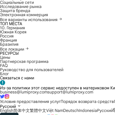
Социальные сети
Исследование рынка
Защита бренда
Электронная коммерция
Все варианты использования
ТОП МЕСТА
10. Германия
Южная Корея
Россия
Франция
Бразилия
Все локации
РЕСУРСЫ
Цены
Партнерская программа
FAQ
Руководство для пользователей
Блог
Связаться с нами
Из-за политики этот сервис недоступен в материковом Ки
business@lumiproxy.com
support@lumiproxy.com
Условия предоставления услуг
Порядок возврата средств
Русский
English
简体中文
繁體中文
Việt Nam
Deutsch
Indonesia
Русский
ह