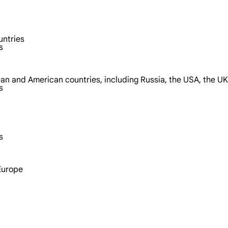
untries
s
ean and American countries, including Russia, the USA, the U
s
s
Europe