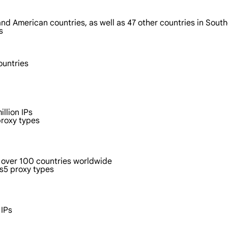
nd American countries, as well as 47 other countries in Sout
s
ountries
llion IPs
roxy types
 over 100 countries worldwide
s5 proxy types
 IPs