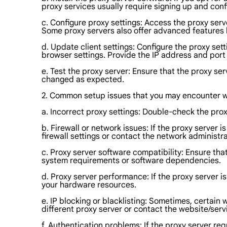
proxy services usually require signing up and conf
c. Configure proxy settings: Access the proxy ser
Some proxy servers also offer advanced features li
d. Update client settings: Configure the proxy sett
browser settings. Provide the IP address and port
e. Test the proxy server: Ensure that the proxy ser
changed as expected.
2. Common setup issues that you may encounter wh
a. Incorrect proxy settings: Double-check the pro
b. Firewall or network issues: If the proxy server i
firewall settings or contact the network administra
c. Proxy server software compatibility: Ensure th
system requirements or software dependencies.
d. Proxy server performance: If the proxy server 
your hardware resources.
e. IP blocking or blacklisting: Sometimes, certain 
different proxy server or contact the website/servi
f. Authentication problems: If the proxy server re