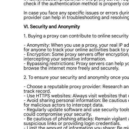
check if the authentication method is properly co
In case you face any specific issues or errors du
provider can help in troubleshooting and resolvin
VI. Security and Anonymity
1. Buying a proxy can contribute to online securit
- Anonymity: When you use a proxy, your real IP add
for anyone to track your online activities back to y
- Encryption: Some proxy servers offer encryption
intercepting your sensitive information.
- Bypassing restrictions: Proxy servers can help 
browse the internet more freely and securely.
2. To ensure your security and anonymity once you
- Choose a reputable proxy provider: Research and 
track record.
- Use HTTPS websites: Always visit websites that 
- Avoid sharing personal information: Be cautious o
for malicious actors to intercept data.
- Regularly update software and use security tool
could compromise your security.
- Be cautious of phishing attacks: Remain vigilant
suspicious links or providing login credentials.
- Limit the amount of information you share: Be min