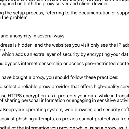
nfigured on both the proxy server and client devices.
ring the setup process, referring to the documentation or sup
g the problem.
y and anonymity in several ways:
ress is hidden, and the websites you visit only see the IP addr
ou.
, which adds an extra layer of security by encrypting your d
you bypass internet censorship or access geo-restricted conten
 have bought a proxy, you should follow these practices:
select a reliable proxy provider that offers high-quality ser
use HTTPS encryption, as it protects your data while in trans
f sharing personal information or engaging in sensitive activiti
s: Keep your operating system, web browser, and security soft
 against phishing attempts, as proxies cannot protect you from
dful of the information you provide while using a proxy, as it 