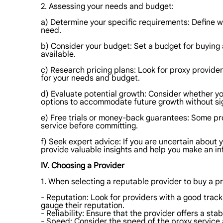
2. Assessing your needs and budget:
a) Determine your specific requirements: Define wh
need.
b) Consider your budget: Set a budget for buying 
available.
c) Research pricing plans: Look for proxy provider
for your needs and budget.
d) Evaluate potential growth: Consider whether you
options to accommodate future growth without sig
e) Free trials or money-back guarantees: Some pro
service before committing.
f) Seek expert advice: If you are uncertain about
provide valuable insights and help you make an i
IV. Choosing a Provider
1. When selecting a reputable provider to buy a pr
- Reputation: Look for providers with a good trac
gauge their reputation.
- Reliability: Ensure that the provider offers a s
- Speed: Consider the speed of the proxy service 