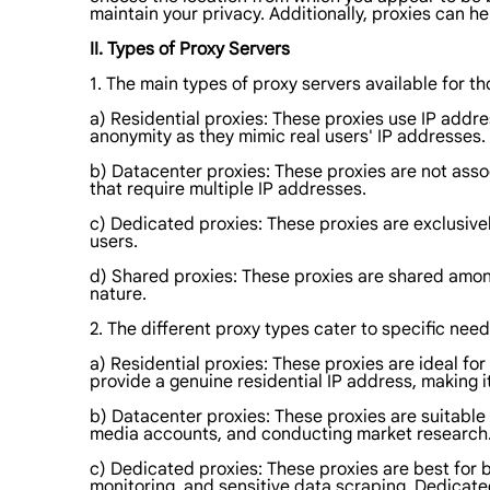
maintain your privacy. Additionally, proxies can h
II. Types of Proxy Servers
1. The main types of proxy servers available for th
a) Residential proxies: These proxies use IP addre
anonymity as they mimic real users' IP addresses.
b) Datacenter proxies: These proxies are not assoc
that require multiple IP addresses.
c) Dedicated proxies: These proxies are exclusive
users.
d) Shared proxies: These proxies are shared among
nature.
2. The different proxy types cater to specific need
a) Residential proxies: These proxies are ideal fo
provide a genuine residential IP address, making it
b) Datacenter proxies: These proxies are suitable 
media accounts, and conducting market research. 
c) Dedicated proxies: These proxies are best for
monitoring, and sensitive data scraping. Dedicated