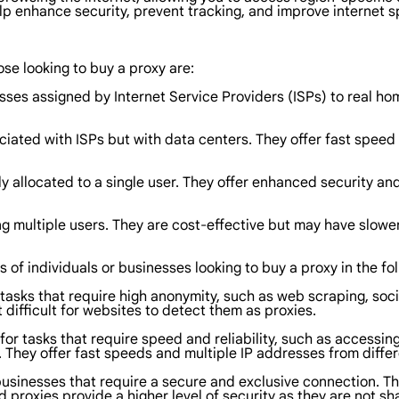
elp enhance security, prevent tracking, and improve internet s
ose looking to buy a proxy are:
sses assigned by Internet Service Providers (ISPs) to real ho
iated with ISPs but with data centers. They offer fast speed a
ly allocated to a single user. They offer enhanced security an
 multiple users. They are cost-effective but may have slower
s of individuals or businesses looking to buy a proxy in the fo
r tasks that require high anonymity, such as web scraping, so
 difficult for websites to detect them as proxies.
for tasks that require speed and reliability, such as accessin
They offer fast speeds and multiple IP addresses from differ
 businesses that require a secure and exclusive connection.
 proxies provide a higher level of security as they are not sh