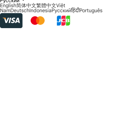
Русский
English
简体中文
繁體中文
Việt
Nam
Deutsch
Indonesia
Русский
हिंदी
Português