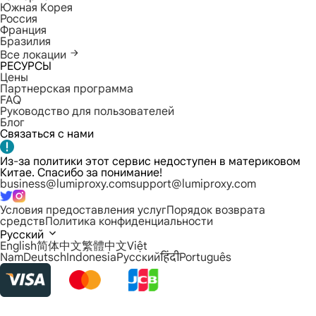
Южная Корея
Россия
Франция
Бразилия
Все локации
РЕСУРСЫ
Цены
Партнерская программа
FAQ
Руководство для пользователей
Блог
Связаться с нами
Из-за политики этот сервис недоступен в материковом
Китае. Спасибо за понимание!
business@lumiproxy.com
support@lumiproxy.com
Условия предоставления услуг
Порядок возврата
средств
Политика конфиденциальности
Русский
English
简体中文
繁體中文
Việt
Nam
Deutsch
Indonesia
Русский
हिंदी
Português