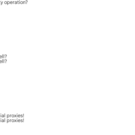
xy operation?
ell?
ell?
al proxies!
al proxies!