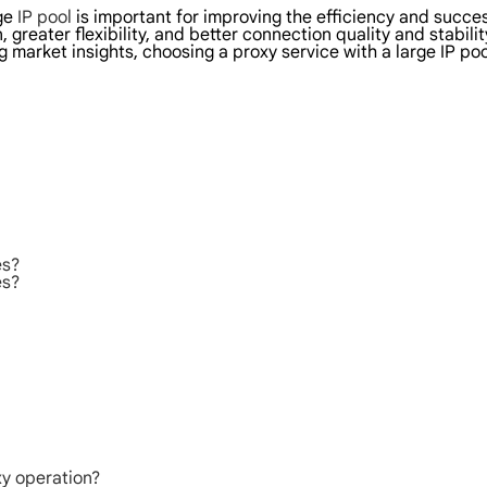
rge
IP pool
is important for improving the efficiency and succes
 greater flexibility, and better connection quality and stabil
 market insights, choosing a proxy service with a large IP po
es?
es?
xy operation?