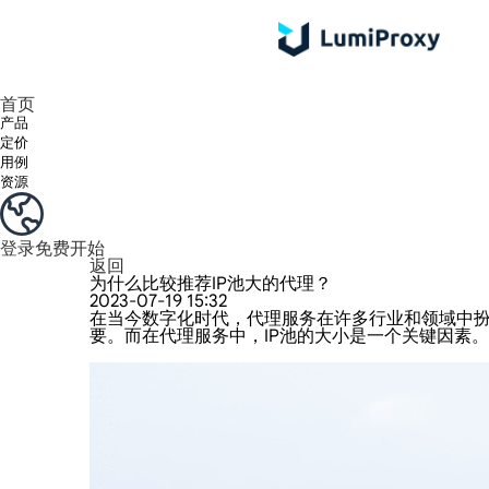
享受 195+ 地点、全球任何城市和 50 个美国州的 9000 多万真实 IP。
我们只提供和测试世界上最快的数据中心代理 100% 匿名性和 100% IP 可用性。
Lumi 的长效 ISP 计划支持长达 12 小时的稳定时间，稳定的业务增长超快
流量计费，支持 HTTP/Socks5 协议。流量计费,
您有疑问吗？浏览常见问题列表并立即获得答案！
寻找专门针对您的需求量身定制的高级解决方案？
首页
产品
定价
用例
资源
登录
免费开始
返回
为什么比较推荐IP池大的代理？
2023-07-19 15:32
在当今数字化时代，代理服务在许多行业和领域中
要。而在代理服务中，IP池的大小是一个关键因素