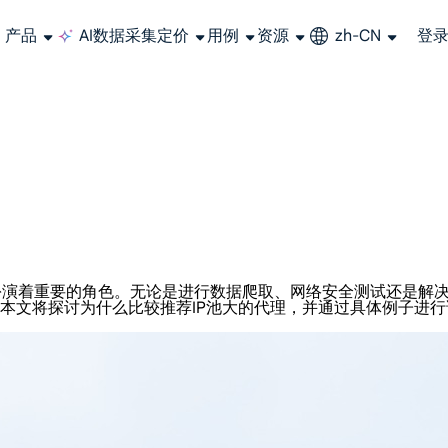
产品
AI数据采集
定价
用例
资源
zh-CN
登
长期可用的代理，不会自动换IP的住宅代理
使用全球稳定、快速、强大的数据中心 IP
联盟计划加入LumiProxy联盟计划并赚取高达10％的佣金。
从 Google、
大规模提
扮演着重要的角色。无论是进行数据爬取、网络安全测试还是解
。本文将探讨为什么比较推荐IP池大的代理，并通过具体例子进行