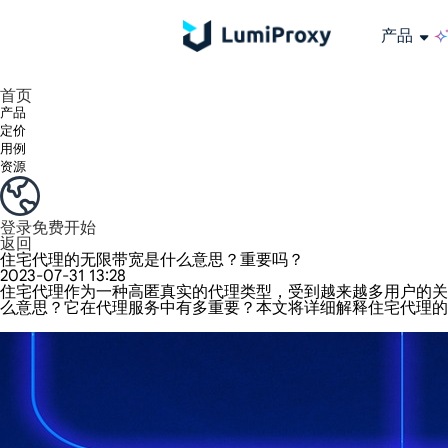
产品
享受 195+ 地点、全球任何城市和 50 个美国州的 9000 多万真实 IP。
我们只提供和测试世界上最快的数据中心代理 100% 匿名性和 100% IP 可用性。
Lumi 的长效 ISP 计划支持长达 12 小时的稳定时间，稳定的业务增长超快
流量计费，支持 HTTP/Socks5 协议。流量计费,
您有疑问吗？浏览常见问题列表并立即获得答案！
寻找专门针对您的需求量身定制的高级解决方案？
长期可用的代理，不会自动
使用全球稳定、快速、强大的数据中心
首页
产品
定价
用例
资源
登录
免费开始
返回
住宅代理的无限带宽是什么意思？重要吗？
2023-07-31 13:28
住宅代理作为一种高匿真实的代理类型，受到越来越多用户的关
么意思？它在代理服务中有多重要？本文将详细解释住宅代理的