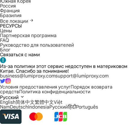
Южная Корея
Россия
Франция
Бразилия
Все локации
РЕСУРСЫ
Цены
Партнерская программа
FAQ
Руководство для пользователей
Блог
Связаться с нами
Из-за политики этот сервис недоступен в материковом
Китае. Спасибо за понимание!
business@lumiproxy.com
support@lumiproxy.com
Условия предоставления услуг
Порядок возврата
средств
Политика конфиденциальности
Русский
English
简体中文
繁體中文
Việt
Nam
Deutsch
Indonesia
Русский
हिंदी
Português