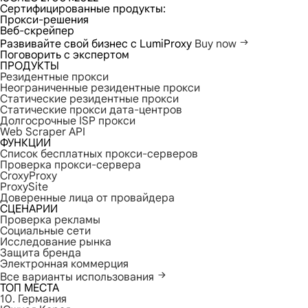
Сертифицированные продукты:
Прокси-решения
Веб-скрейпер
Развивайте свой бизнес с LumiProxy
Buy now
Поговорить с экспертом
ПРОДУКТЫ
Резидентные прокси
Неограниченные резидентные прокси
Статические резидентные прокси
Статические прокси дата-центров
Долгосрочные ISP прокси
Web Scraper API
ФУНКЦИИ
Список бесплатных прокси-серверов
Проверка прокси-сервера
CroxyProxy
ProxySite
Доверенные лица от провайдера
СЦЕНАРИИ
Проверка рекламы
Социальные сети
Исследование рынка
Защита бренда
Электронная коммерция
Все варианты использования
ТОП МЕСТА
10. Германия