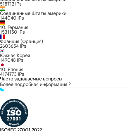
518712
IPs
Соединенные Штаты америки
144040
IPs
10. Германия
1531150
IPs
Франция (Франция)
2603654
IPs
Южная Корея
149048
IPs
10. Япония
4174773
IPs
Часто задаваемые вопросы
Более подробная информация
ISO/IEC 27001:2022