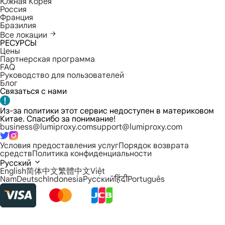
Южная Корея
Россия
Франция
Бразилия
Все локации
РЕСУРСЫ
Цены
Партнерская программа
FAQ
Руководство для пользователей
Блог
Связаться с нами
Из-за политики этот сервис недоступен в материковом
Китае. Спасибо за понимание!
business@lumiproxy.com
support@lumiproxy.com
Условия предоставления услуг
Порядок возврата
средств
Политика конфиденциальности
Русский
English
简体中文
繁體中文
Việt
Nam
Deutsch
Indonesia
Русский
हिंदी
Português