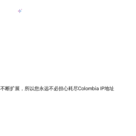
产品
AI数据采集
定价
用例
资源
zh-CN
登
长期可用的代理，不会自动换IP的住宅代理
使用全球稳定、快速、强大的数据中心 IP
联盟计划加入LumiProxy联盟计划并赚取高达10％的佣金。
从 Google、
大规模提
，并不断扩展，所以您永远不必担心耗尽Colombia IP地址