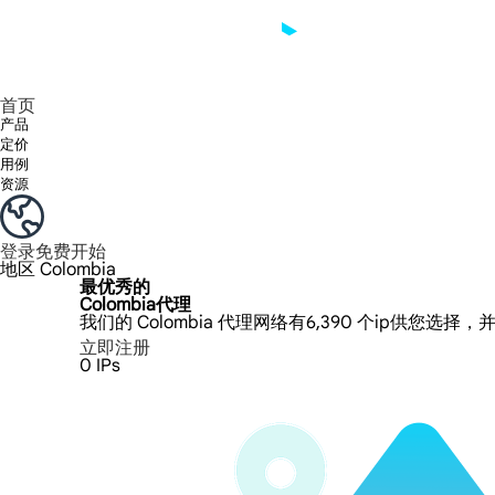
享受 195+ 地点、全球任何城市和 50 个美国州的 9000 多万真实 IP。
我们只提供和测试世界上最快的数据中心代理 100% 匿名性和 100% IP 可用性。
Lumi 的长效 ISP 计划支持长达 12 小时的稳定时间，稳定的业务增长超快
流量计费，支持 HTTP/Socks5 协议。流量计费,
您有疑问吗？浏览常见问题列表并立即获得答案！
寻找专门针对您的需求量身定制的高级解决方案？
首页
产品
定价
用例
资源
登录
免费开始
地区
Colombia
最优秀的
Colombia代理
我们的 Colombia 代理网络有6,390 个ip供您选择
立即注册
0
IPs