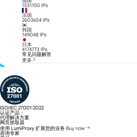
德国
1531150
IPs
法国
2603654
IPs
韩国
149048
IPs
日本
4174773
IPs
常见问题解答
更多
ISO/IEC 27001:2022
认证产品：
代理解决方案
网页抓取器
使用 LumiProxy 扩展您的业务
Buy now
咨询专家