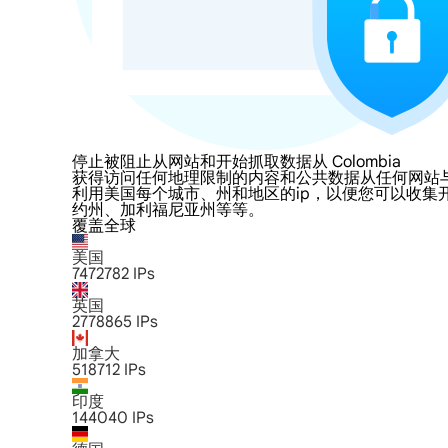
停止被阻止从网站和开始抓取数据从 Colombia
获得访问任何地理限制的内容和公共数据从任何网站与LumiProx
利用美国每个城市、州和地区的ip，以便您可以收集
约州、加利福尼亚州等等。
覆盖全球
美国
7472782
IPs
英国
2778865
IPs
加拿大
518712
IPs
印度
144040
IPs