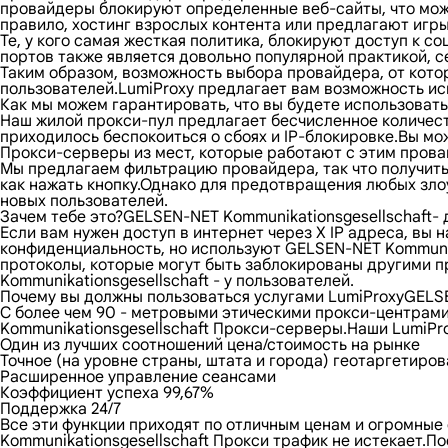
провайдеры блокируют определенные веб-сайты, что може
правило, хостинг взрослых контента или предлагают игр
Те, у кого самая жесткая политика, блокируют доступ к
портов также является довольно популярной практикой, с
Таким образом, возможность выбора провайдера, от кото
пользователей.LumiProxy предлагает вам возможность исп
Как мы можем гарантировать, что вы будете использовать
Наш жилой прокси-пул предлагает бесчисленное количест
приходилось беспокоиться о сбоях и IP-блокировке.Вы мо
Прокси-серверы из мест, которые работают с этим пров
Мы предлагаем фильтрацию провайдера, так что получить 
как нажать кнопку.Однако для предотвращения любых зло
новых пользователей.
Зачем тебе это?GELSEN-NET Kommunikationsgesellschaft-
Если вам нужен доступ в интернет через X IP адреса, вы
конфиденциальность, но используют GELSEN-NET Kommunik
протоколы, которые могут быть заблокированы другими 
Kommunikationsgesellschaft - у пользователей.
Почему вы должны пользоваться услугами LumiProxyGELSE
С более чем 90 - метровыми этическими прокси-центрам
Kommunikationsgesellschaft Прокси-серверы.Наши LumiPr
Один из лучших соотношений цена/стоимость на рынке
Точное (на уровне страны, штата и города) геотаргетиро
Расширенное управление сеансами
Коэффициент успеха 99,67%
Поддержка 24/7
Все эти функции приходят по отличным ценам и огромные
Kommunikationsgesellschaft Прокси трафик не истекает.По