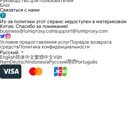
Руководство для пользователей
Блог
Связаться с нами
Из-за политики этот сервис недоступен в материковом
Китае. Спасибо за понимание!
business@lumiproxy.com
support@lumiproxy.com
Условия предоставления услуг
Порядок возврата
средств
Политика конфиденциальности
Русский
English
简体中文
繁體中文
Việt
Nam
Deutsch
Indonesia
Русский
हिंदी
Português