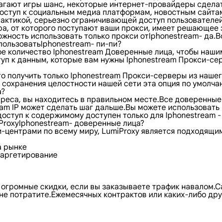
лагают игры шанс, некоторые интернет-провайдеры сделат
т доступ к социальным медиа платформам, новостным сайт
актикой, серьезно ограничивающей доступ пользователей 
а, от которого поступают ваши прокси, имеет решающее 
жность использовать только прокси отIphonestream- да.Во
пользоватьIphonestream- пи-пи?
е количество Iphonestream Доверенные лица, чтобы наши
туп к данным, которые вам нужны Iphonestream Прокси-се
 получить только Iphonestream Прокси-серверы из нашего 
сохранения целостности нашей сети эта опция по умолча
а?
адреса, вы находитесь в правильном месте.Все доверенны
eam IP может сделать шаг дальше.Вы можете использовать
ступ к содержимому доступен только для Iphonestream - 
ProxyIphonestream- доверенные лица?
и-центрами по всему миру, LumiProxy является подходящи
а рынке
отаргетирование
 огромные скидки, если вы заказываете трафик навалом.С
о не потратите.Ежемесячных контрактов или каких-либо дру