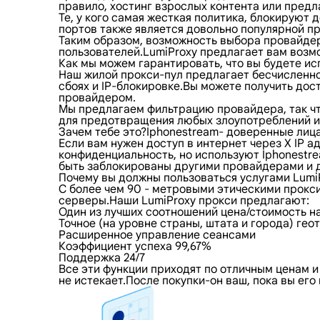
правило, хостинг взрослых контента или пред
Те, у кого самая жесткая политика, блокирую
портов также является довольно популярной пр
Таким образом, возможность выбора провайдер
пользователей.LumiProxy предлагает вам возмо
Как мы можем гарантировать, что вы будете ис
Наш жилой прокси-пул предлагает бесчисленно
сбоях и IP-блокировке.Вы можете получить дос
провайдером.
Мы предлагаем фильтрацию провайдера, так что
для предотвращения любых злоупотреблений и 
Зачем тебе это?Iphonestream- доверенные лиц
Если вам нужен доступ в интернет через X IP 
конфиденциальность, но используют Iphonestr
быть заблокированы другими провайдерами и до
Почему вы должны пользоваться услугами Lumi
С более чем 90 - метровыми этическими прокс
серверы.Наши LumiProxy прокси предлагают:
Один из лучших соотношений цена/стоимость н
Точное (на уровне страны, штата и города) ге
Расширенное управление сеансами
Коэффициент успеха 99,67%
Поддержка 24/7
Все эти функции приходят по отличным ценам и
не истекает.После покупки-он ваш, пока вы ег